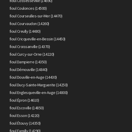
fioul Cossesseville (14690)
fioul Coulonces (14500)
fioul Courseulles-sur-Mer (14470)
fioul Courvaudon (14260)
fioul Creully (14480)
fioul Cricqueville-en-Bessin (14450)
fioul Croissanville (14370)
fioul Curcy-sur-Orne (14220)
fioul Dampierre (14350)
fioul Démouville (14840)
fioul Douville-en-Auge (14430)
fioul Ducy-Sainte-Marguerite (14250)
fioul Englesqueville-en-Auge (14800)
fioul Épron (14610)
fioul Escoville (14850)
fioul Esson (14220)
fioul Étouvy (14350)
fioul Familly (14290)