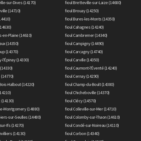
ille-sur-Dives (14170)
fioul Bretteville-sur-Laize (14680)
ville (14710)
fioul Brouay (14250)
(14410)
fioul Bures-les-Monts (14350)
(14630)
fioul Cahagnes (14240)
-en-Plaine (14610)
fioul Cambremer (14340)
aux (14350)
fioul Campigny (14490)
oup (14370)
fioul Carcagny (14740)
y-l'Épinay (14330)
fioul Carville (14350)
y (14330)
fioul Caumont-l'Éventé (14240)
e (14770)
fioul Cernay (14290)
Bois-Halbout (14220)
fioul Champ-du-Boult (14380)
(14210)
fioul Chicheboville (14370)
c (14130)
fioul Clécy (14570)
ille-Montgomery (14880)
fioul Colleville-sur-Mer (14710)
iers-sur-Seulles (14480)
fioul Colomby-sur-Thaon (14610)
sur-Ifs (14270)
fioul Condé-sur-Noireau (14110)
villiers (14130)
fioul Corbon (14340)