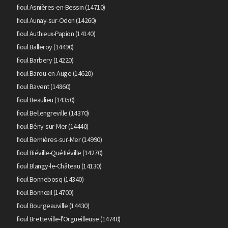
fioul Asnières-en-Bessin (14710)
fioul Aunay-sur-Odon (14260)
fioul Authieux-Papion (14140)
fioul Balleroy (14490)
fioul Barbery (14220)
fioul Barou-en-Auge (14620)
fioul Bavent (14860)
fioul Beaulieu (14350)
fioul Bellengreville (14370)
fioul Bény-sur-Mer (14440)
fioul Bernières-sur-Mer (14990)
fioul Biéville-Quétiéville (14270)
fioul Blangy-le-Château (14130)
fioul Bonnebosq (14340)
fioul Bonnœil (14700)
fioul Bourgeauville (14430)
fioul Bretteville-l'Orgueilleuse (14740)