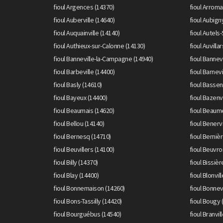
fioul Argences (14370)
fioul Arroma
fioul Auberville (14640)
fioul Aubign
fioul Auquainville (14140)
fioul Autels-
fioul Authieux-sur-Calonne (14130)
fioul Auvilla
fioul Banneville-la-Campagne (14940)
fioul Bannev
fioul Barbeville (14400)
fioul Barnevi
fioul Basly (14610)
fioul Bassen
fioul Bayeux (14400)
fioul Bazenvi
fioul Beaumais (14620)
fioul Beaume
fioul Bellou (14140)
fioul Benerv
fioul Bernesq (14710)
fioul Bernièr
fioul Beuvillers (14100)
fioul Beuvr
fioul Billy (14370)
fioul Bissiè
fioul Blay (14400)
fioul Blonvil
fioul Bonnemaison (14260)
fioul Bonnev
fioul Bons-Tassilly (14420)
fioul Bougy 
fioul Bourguébus (14540)
fioul Branvil