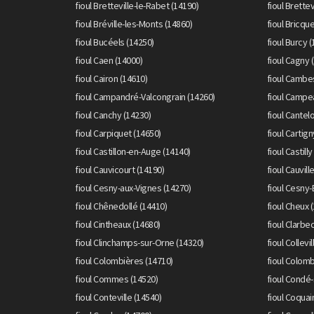
fioul Bretteville-le-Rabet (14190)
fioul Brettev
fioul Bréville-les-Monts (14860)
fioul Bricque
fioul Bucéels (14250)
fioul Burcy 
fioul Caen (14000)
fioul Cagny 
fioul Cairon (14610)
fioul Cambes
fioul Campandré-Valcongrain (14260)
fioul Campe
fioul Canchy (14230)
fioul Cantel
fioul Carpiquet (14650)
fioul Cartign
fioul Castillon-en-Auge (14140)
fioul Castill
fioul Cauvicourt (14190)
fioul Cauvill
fioul Cesny-aux-Vignes (14270)
fioul Cesny-
fioul Chênedollé (14410)
fioul Cheux 
fioul Cintheaux (14680)
fioul Clarbe
fioul Clinchamps-sur-Orne (14320)
fioul Collev
fioul Colombières (14710)
fioul Colomb
fioul Commes (14520)
fioul Condé-
fioul Conteville (14540)
fioul Coquain