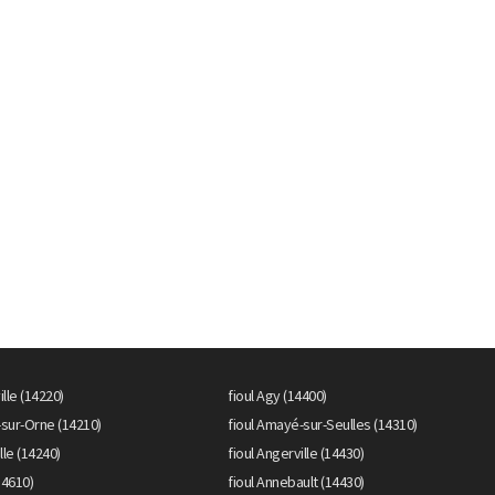
ille (14220)
fioul Agy (14400)
-sur-Orne (14210)
fioul Amayé-sur-Seulles (14310)
lle (14240)
fioul Angerville (14430)
14610)
fioul Annebault (14430)