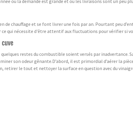
'année ou la demande est grande et ou les livraisons sont un peu pl
n de chauffage et se font livrer une fois par an. Pourtant peu d’e
e qui nécessite d'être attentif aux fluctuations pour vérifier si vo
a cuve
ioul, quelques restes du combustible soient versés par inadvertance.
ner son odeur gênante.D’abord, il est primordial d’aérer la pièce o
fin, retirer le tout et nettoyer la surface en question avec du vinaigr