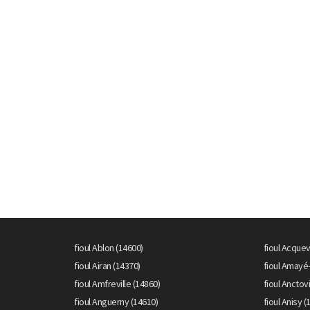
fioul Ablon (14600)
fioul Acquev
fioul Airan (14370)
fioul Amayé
fioul Amfreville (14860)
fioul Anctovi
fioul Anguerny (14610)
fioul Anisy (