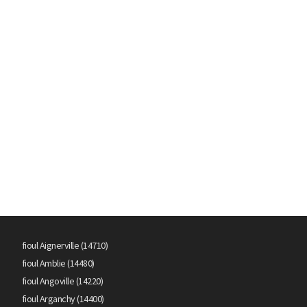
fioul Aignerville (14710)
fioul Amblie (14480)
fioul Angoville (14220)
fioul Arganchy (14400)