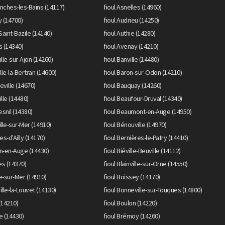
nches-les-Bains (14117)
fioul Asnelles (14960)
y (14700)
fioul Audrieu (14250)
Saint-Bazile (14140)
fioul Authie (14280)
rs (14340)
fioul Avenay (14210)
ille-sur-Ajon (14260)
fioul Banville (14480)
lle-la-Bertran (14600)
fioul Baron-sur-Odon (14210)
eville (14670)
fioul Bauquay (14260)
lle (14480)
fioul Beaufour-Druval (14340)
snil (14380)
fioul Beaumont-en-Auge (14950)
ille-sur-Mer (14910)
fioul Bénouville (14970)
es-d'Ailly (14170)
fioul Bernières-le-Patry (14410)
on-en-Auge (14430)
fioul Biéville-Beuville (14112)
res (14370)
fioul Blainville-sur-Orne (14550)
le-sur-Mer (14910)
fioul Boissey (14170)
ille-la-Louvet (14130)
fioul Bonneville-sur-Touques (14800)
(14210)
fioul Boulon (14220)
le (14430)
fioul Brémoy (14260)