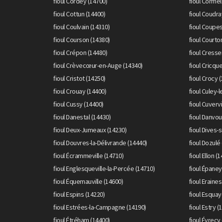
fioul Cordey (14700)
fioul Cormel
fioul Cottun (14400)
fioul Coudra
fioul Coulvain (14310)
fioul Coupes
fioul Courson (14380)
fioul Courto
fioul Crépon (14480)
fioul Cresse
fioul Crèvecœur-en-Auge (14340)
fioul Cricq
fioul Cristot (14250)
fioul Crocy 
fioul Crouay (14400)
fioul Culey-l
fioul Cussy (14400)
fioul Cuvervi
fioul Danestal (14430)
fioul Danvou
fioul Deux-Jumeaux (14230)
fioul Dives-
fioul Douvres-la-Délivrande (14440)
fioul Dozulé
fioul Écrammeville (14710)
fioul Ellon (
fioul Englesqueville-la-Percée (14710)
fioul Épaney
fioul Équemauville (14600)
fioul Eraines
fioul Espins (14220)
fioul Esqua
fioul Estrées-la-Campagne (14190)
fioul Estry (
fioul Étréham (14400)
fioul Évrecy