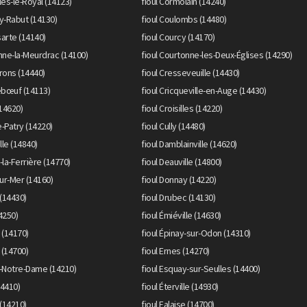
les-le-Royal (14123)
fioul Cormolain (14240)
y-Rabut (14130)
fioul Coulombs (14480)
arte (14140)
fioul Courcy (14170)
nne-la-Meurdrac (14100)
fioul Courtonne-les-Deux-Églises (14290)
rons (14440)
fioul Cresseveuille (14430)
uebœuf (14113)
fioul Cricqueville-en-Auge (14430)
(14620)
fioul Croisilles (14220)
e-Patry (14220)
fioul Cully (14480)
lle (14840)
fioul Damblainville (14620)
-la-Ferrière (14770)
fioul Deauville (14800)
sur-Mer (14160)
fioul Donnay (14220)
 (14430)
fioul Drubec (14130)
14250)
fioul Émiéville (14630)
 (14170)
fioul Épinay-sur-Odon (14310)
 (14700)
fioul Ernes (14270)
y-Notre-Dame (14210)
fioul Esquay-sur-Seulles (14400)
14410)
fioul Éterville (14930)
 (14210)
fioul Falaise (14700)