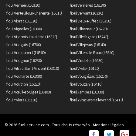
fioul Verneuil (16310)
fioul Verrières (16130)
fioul Verteuil-sur-Charente (16510)
fioul Vervant (16330)
fioul Vibrac (16120)
fioul Vieux-Ruffec (16350)
fioul Vignolles (16300)
fioul Vilhonneur (16220)
fioul Villebois-Lavalette (16320)
fioul Villefagnan (16240)
fioul Villegats (16700)
fioul Villejésus (16140)
fioul Villejoubert (16560)
fioul Villiers-le-Roux (16240)
fioul Villognon (16230)
fioul Vindelle (16430)
fioul Vitrac-Saint-Vincent (16310)
fioul Viville (16120)
fioul Vouharte (16330)
fioul Voulgézac (16250)
fioul Vouthon (16220)
fioul Vouzan (16410)
fioul Vœuil-et-Giget (16400)
fioul Xambes (16330)
fioul Yviers (16210)
fioul Yvrac-et-Malleyrand (16110)
© 2026
fuel-service.com
- Tous droits réservés -
Mentions légales