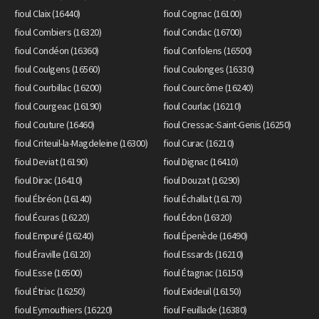
fioul Claix (16440)
fioul Cognac (16100)
fioul Combiers (16320)
fioul Condac (16700)
fioul Condéon (16360)
fioul Confolens (16500)
fioul Coulgens (16560)
fioul Coulonges (16330)
fioul Courbillac (16200)
fioul Courcôme (16240)
fioul Courgeac (16190)
fioul Courlac (16210)
fioul Couture (16460)
fioul Cressac-Saint-Genis (16250)
fioul Criteuil-la-Magdeleine (16300)
fioul Curac (16210)
fioul Deviat (16190)
fioul Dignac (16410)
fioul Dirac (16410)
fioul Douzat (16290)
fioul Ébréon (16140)
fioul Échallat (16170)
fioul Écuras (16220)
fioul Édon (16320)
fioul Empuré (16240)
fioul Épenède (16490)
fioul Éraville (16120)
fioul Essards (16210)
fioul Esse (16500)
fioul Étagnac (16150)
fioul Étriac (16250)
fioul Exideuil (16150)
fioul Eymouthiers (16220)
fioul Feuillade (16380)