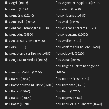
fioul Agris (16110)
fioul Aignes-et-Puypéroux (16190)
fioul Aigre (16140)
fioul Alloue (16490)
fioul Ambérac (16140)
fioul Ambernac (16490)
fioul Ambleville (16300)
fioul Anais (16560)
fioul Angeac-Champagne (16130)
fioul Angeac-Charente (16120)
fioul Angeduc (16300)
fioul Angoulême (16000)
fioul Ansac-sur-Vienne (16500)
fioul Anville (16170)
fioul Ars (16130)
fioul Asnières-sur-Nouère (16290)
fioul Aubeterre-sur-Dronne (16390)
fioul Aubeville (16250)
fioul Auge-Saint-Médard (16170)
fioul Aunac (16460)
fioul Baignes-Sainte-Radegonde
fioul Aussac-Vadalle (16560)
(16360)
fioul Balzac (16430)
fioul Barbezières (16140)
fioul Barbezieux-Saint-Hilaire (16300)
fioul Bardenac (16210)
fioul Barret (16300)
fioul Barro (16700)
fioul Bassac (16120)
fioul Bayers (16460)
fioul Bazac (16210)
fioul Beaulieu-sur-Sonnette (16450)