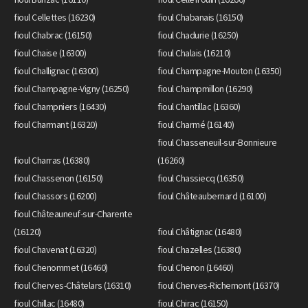
fioul Cellettes (16230)
fioul Chabanais (16150)
fioul Chabrac (16150)
fioul Chadurie (16250)
fioul Chaise (16300)
fioul Chalais (16210)
fioul Challignac (16300)
fioul Champagne-Mouton (16350)
fioul Champagne-Vigny (16250)
fioul Champmillon (16290)
fioul Champniers (16430)
fioul Chantillac (16360)
fioul Charmant (16320)
fioul Charmé (16140)
fioul Chasseneuil-sur-Bonnieure
fioul Charras (16380)
(16260)
fioul Chassenon (16150)
fioul Chassiecq (16350)
fioul Chassors (16200)
fioul Châteaubernard (16100)
fioul Châteauneuf-sur-Charente
(16120)
fioul Châtignac (16480)
fioul Chavenat (16320)
fioul Chazelles (16380)
fioul Chenommet (16460)
fioul Chenon (16460)
fioul Cherves-Châtelars (16310)
fioul Cherves-Richemont (16370)
fioul Chillac (16480)
fioul Chirac (16150)