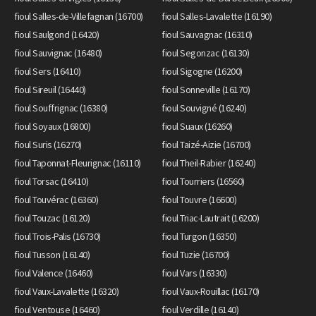
fioul Salles-de-Villefagnan (16700)
fioul Salles-Lavalette (16190)
fioul Saulgond (16420)
fioul Sauvagnac (16310)
fioul Sauvignac (16480)
fioul Segonzac (16130)
fioul Sers (16410)
fioul Sigogne (16200)
fioul Sireuil (16440)
fioul Sonneville (16170)
fioul Souffrignac (16380)
fioul Souvigné (16240)
fioul Soyaux (16800)
fioul Suaux (16260)
fioul Suris (16270)
fioul Taizé-Aizie (16700)
fioul Taponnat-Fleurignac (16110)
fioul Theil-Rabier (16240)
fioul Torsac (16410)
fioul Tourriers (16560)
fioul Touvérac (16360)
fioul Touvre (16600)
fioul Touzac (16120)
fioul Triac-Lautrait (16200)
fioul Trois-Palis (16730)
fioul Turgon (16350)
fioul Tusson (16140)
fioul Tuzie (16700)
fioul Valence (16460)
fioul Vars (16330)
fioul Vaux-Lavalette (16320)
fioul Vaux-Rouillac (16170)
fioul Ventouse (16460)
fioul Verdille (16140)