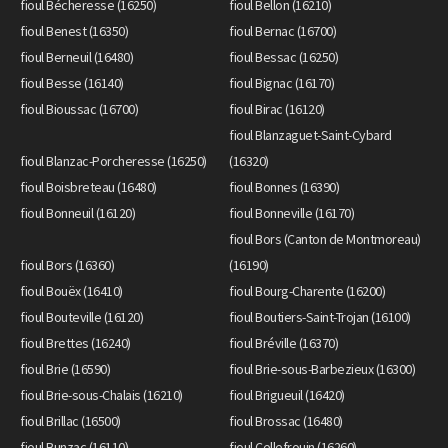
fioul Bécheresse (16250)
fioul Bellon (16210)
fioul Benest (16350)
fioul Bernac (16700)
fioul Berneuil (16480)
fioul Bessac (16250)
fioul Besse (16140)
fioul Bignac (16170)
fioul Bioussac (16700)
fioul Birac (16120)
fioul Blanzaguet-Saint-Cybard
fioul Blanzac-Porcheresse (16250)
(16320)
fioul Boisbreteau (16480)
fioul Bonnes (16390)
fioul Bonneuil (16120)
fioul Bonneville (16170)
fioul Bors (Canton de Montmoreau)
fioul Bors (16360)
(16190)
fioul Bouëx (16410)
fioul Bourg-Charente (16200)
fioul Bouteville (16120)
fioul Boutiers-Saint-Trojan (16100)
fioul Brettes (16240)
fioul Bréville (16370)
fioul Brie (16590)
fioul Brie-sous-Barbezieux (16300)
fioul Brie-sous-Chalais (16210)
fioul Brigueuil (16420)
fioul Brillac (16500)
fioul Brossac (16480)
fioul Bunzac (16110)
fioul Cellefrouin (16260)