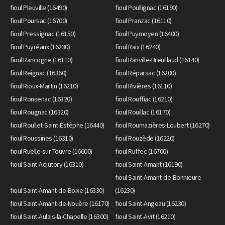
fioul Pleuville (16490)
fioul Poullignac (16190)
fioul Poursac (16700)
fioul Pranzac (16110)
fioul Pressignac (16150)
fioul Puymoyen (16400)
fioul Puyréaux (16230)
fioul Raix (16240)
fioul Rancogne (16110)
fioul Ranville-Breuillaud (16140)
fioul Reignac (16360)
fioul Réparsac (16200)
fioul Rioux-Martin (16210)
fioul Rivières (16110)
fioul Ronsenac (16320)
fioul Rouffiac (16210)
fioul Rougnac (16320)
fioul Rouillac (16170)
fioul Roullet-Saint-Estèphe (16440)
fioul Roumazières-Loubert (16270)
fioul Roussines (16310)
fioul Rouzède (16220)
fioul Ruelle-sur-Touvre (16600)
fioul Ruffec (16700)
fioul Saint-Adjutory (16310)
fioul Saint-Amant (16190)
fioul Saint-Amant-de-Bonnieure
fioul Saint-Amant-de-Boixe (16330)
(16230)
fioul Saint-Amant-de-Nouère (16170)
fioul Saint-Angeau (16230)
fioul Saint-Aulais-la-Chapelle (16300)
fioul Saint-Avit (16210)