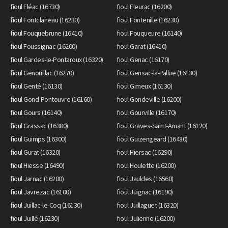
fioul Fléac (16730)
fioul Fleurac (16200)
fioul Fontclaireau (16230)
fioul Fontenille (16230)
fioul Fouquebrune (16410)
fioul Fouqueure (16140)
fioul Foussignac (16200)
fioul Garat (16410)
fioul Gardes-le-Pontaroux (16320)
fioul Genac (16170)
fioul Genouillac (16270)
fioul Gensac-la-Pallue (16130)
fioul Genté (16130)
fioul Gimeux (16130)
fioul Gond-Pontouvre (16160)
fioul Gondeville (16200)
fioul Gours (16140)
fioul Gourville (16170)
fioul Grassac (16380)
fioul Graves-Saint-Amant (16120)
fioul Guimps (16300)
fioul Guizengeard (16480)
fioul Gurat (16320)
fioul Hiersac (16290)
fioul Hiesse (16490)
fioul Houlette (16200)
fioul Jarnac (16200)
fioul Jauldes (16560)
fioul Javrezac (16100)
fioul Juignac (16190)
fioul Juillac-le-Coq (16130)
fioul Juillaguet (16320)
fioul Juillé (16230)
fioul Julienne (16200)