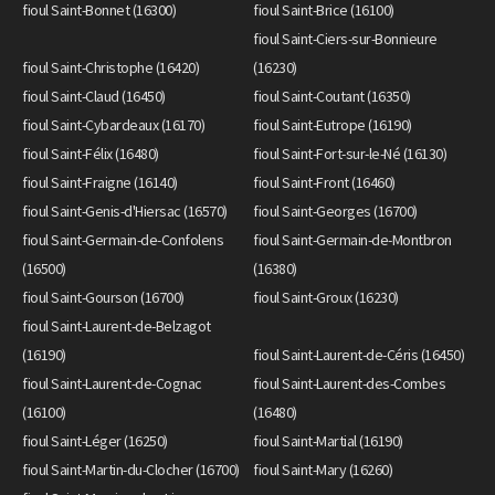
fioul Saint-Bonnet (16300)
fioul Saint-Brice (16100)
fioul Saint-Ciers-sur-Bonnieure
fioul Saint-Christophe (16420)
(16230)
fioul Saint-Claud (16450)
fioul Saint-Coutant (16350)
fioul Saint-Cybardeaux (16170)
fioul Saint-Eutrope (16190)
fioul Saint-Félix (16480)
fioul Saint-Fort-sur-le-Né (16130)
fioul Saint-Fraigne (16140)
fioul Saint-Front (16460)
fioul Saint-Genis-d'Hiersac (16570)
fioul Saint-Georges (16700)
fioul Saint-Germain-de-Confolens
fioul Saint-Germain-de-Montbron
(16500)
(16380)
fioul Saint-Gourson (16700)
fioul Saint-Groux (16230)
fioul Saint-Laurent-de-Belzagot
(16190)
fioul Saint-Laurent-de-Céris (16450)
fioul Saint-Laurent-de-Cognac
fioul Saint-Laurent-des-Combes
(16100)
(16480)
fioul Saint-Léger (16250)
fioul Saint-Martial (16190)
fioul Saint-Martin-du-Clocher (16700)
fioul Saint-Mary (16260)