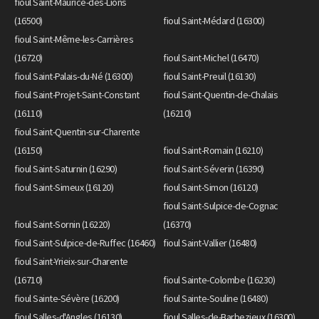
fioul Saint-Maurice-des-Lions
(16500)
fioul Saint-Médard (16300)
fioul Saint-Même-les-Carrières
(16720)
fioul Saint-Michel (16470)
fioul Saint-Palais-du-Né (16300)
fioul Saint-Preuil (16130)
fioul Saint-Projet-Saint-Constant
fioul Saint-Quentin-de-Chalais
(16110)
(16210)
fioul Saint-Quentin-sur-Charente
(16150)
fioul Saint-Romain (16210)
fioul Saint-Saturnin (16290)
fioul Saint-Séverin (16390)
fioul Saint-Simeux (16120)
fioul Saint-Simon (16120)
fioul Saint-Sulpice-de-Cognac
fioul Saint-Sornin (16220)
(16370)
fioul Saint-Sulpice-de-Ruffec (16460)
fioul Saint-Vallier (16480)
fioul Saint-Yrieix-sur-Charente
(16710)
fioul Sainte-Colombe (16230)
fioul Sainte-Sévère (16200)
fioul Sainte-Souline (16480)
fioul Salles-d'Angles (16130)
fioul Salles-de-Barbezieux (16300)