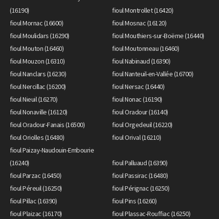
(16190)
fioul Montrollet (16420)
fioul Mornac (16600)
fioul Mosnac (16120)
fioul Moulidars (16290)
fioul Mouthiers-sur-Boëme (16440)
fioul Mouton (16460)
fioul Moutonneau (16460)
fioul Mouzon (16310)
fioul Nabinaud (16390)
fioul Nanclars (16230)
fioul Nanteuil-en-Vallée (16700)
fioul Nercillac (16200)
fioul Nersac (16440)
fioul Nieuil (16270)
fioul Nonac (16190)
fioul Nonaville (16120)
fioul Oradour (16140)
fioul Oradour-Fanais (16500)
fioul Orgedeuil (16220)
fioul Oriolles (16480)
fioul Orival (16210)
fioul Paizay-Naudouin-Embourie
(16240)
fioul Palluaud (16390)
fioul Parzac (16450)
fioul Passirac (16480)
fioul Péreuil (16250)
fioul Pérignac (16250)
fioul Pillac (16390)
fioul Pins (16260)
fioul Plaizac (16170)
fioul Plassac-Rouffiac (16250)