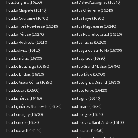
fioul Jurignac (16250)
fioul L'Isle-d'Espagnac (16340)
fioul La Chapelle (16140)
fioul La Chèvrerie (16240)
fioul La Couronne (16400)
fioul La Faye (16700)
fioul La Forêt-de-Tessé (16240)
fioul La Magdeleine (16240)
fioul La Péruse (16270)
fioul La Rochefoucauld (16110)
fioul La Rochette (16110)
fioul La Tâche (16260)
fioul Ladiville (16120)
fioul Lagarde-sur-le-Né (16300)
fioul Lamérac (16300)
fioul Laprade (16390)
fioul Le Bouchage (16350)
fioul Le Grand-Madieu (16450)
fioul Le Lindois (16310)
fioul Le Tâtre (16360)
fioul Le Vieux-Cérier (16350)
fioul Lésignac-Durand (16310)
fioul Lessac (16500)
fioul Lesterps (16420)
fioul Lichères (16460)
fioul Ligné (16140)
fioul Lignières-Sonneville (16130)
fioul Linars (16730)
fioul Londigny (16700)
fioul Longré (16240)
fioul Lonnes (16230)
fioul Louzac-Saint-André (16100)
fioul Lupsault (16140)
fioul Lussac (16450)