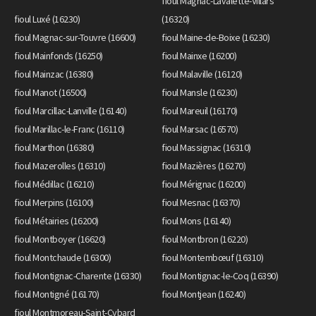
fioul Magnac-Lavalette-Villars
fioul Luxé (16230)
(16320)
fioul Magnac-sur-Touvre (16600)
fioul Maine-de-Boixe (16230)
fioul Mainfonds (16250)
fioul Mainxe (16200)
fioul Mainzac (16380)
fioul Malaville (16120)
fioul Manot (16500)
fioul Mansle (16230)
fioul Marcillac-Lanville (16140)
fioul Mareuil (16170)
fioul Marillac-le-Franc (16110)
fioul Marsac (16570)
fioul Marthon (16380)
fioul Massignac (16310)
fioul Mazerolles (16310)
fioul Mazières (16270)
fioul Médillac (16210)
fioul Mérignac (16200)
fioul Merpins (16100)
fioul Mesnac (16370)
fioul Métairies (16200)
fioul Mons (16140)
fioul Montboyer (16620)
fioul Montbron (16220)
fioul Montchaude (16300)
fioul Montembœuf (16310)
fioul Montignac-Charente (16330)
fioul Montignac-le-Coq (16390)
fioul Montigné (16170)
fioul Montjean (16240)
fioul Montmoreau-Saint-Cybard