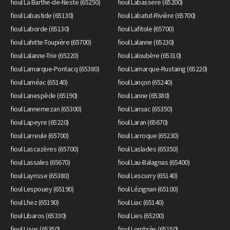
fioul La Barthe-de-Neste (65250)
fioul Labassère (65200)
fioul Labastide (65130)
fioul Labatut-Rivière (65700)
fioul Laborde (65130)
fioul Lafitole (65700)
fioul Lahitte-Toupière (65700)
fioul Lalanne (65230)
fioul Lalanne-Trie (65220)
fioul Laloubère (65310)
fioul Lamarque-Pontacq (65380)
fioul Lamarque-Rustaing (65220)
fioul Laméac (65140)
fioul Lançon (65240)
fioul Lanespède (65190)
fioul Lanne (65380)
fioul Lannemezan (65300)
fioul Lansac (65350)
fioul Lapeyre (65220)
fioul Laran (65670)
fioul Larreule (65700)
fioul Larroque (65230)
fioul Lascazères (65700)
fioul Laslades (65350)
fioul Lassales (65670)
fioul Lau-Balagnas (65400)
fioul Layrisse (65380)
fioul Lescurry (65140)
fioul Lespouey (65190)
fioul Lézignan (65100)
fioul Lhez (65190)
fioul Liac (65140)
fioul Libaros (65330)
fioul Lies (65200)
fioul Lizos (65350)
fioul Lombrès (65150)