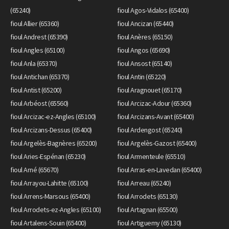
(65240)
fioul Agos-Vidalos (65400)
fioul Allier (65360)
fioul Ancizan (65440)
fioul Andrest (65390)
fioul Anères (65150)
fioul Angles (65100)
fioul Angos (65690)
fioul Anla (65370)
fioul Ansost (65140)
fioul Antichan (65370)
fioul Antin (65220)
fioul Antist (65200)
fioul Aragnouet (65170)
fioul Arbéost (65560)
fioul Arcizac-Adour (65360)
fioul Arcizac-ez-Angles (65100)
fioul Arcizans-Avant (65400)
fioul Arcizans-Dessus (65400)
fioul Ardengost (65240)
fioul Argelès-Bagnères (65200)
fioul Argelès-Gazost (65400)
fioul Aries-Espénan (65230)
fioul Armenteule (65510)
fioul Arné (65670)
fioul Arras-en-Lavedan (65400)
fioul Arrayou-Lahitte (65100)
fioul Arreau (65240)
fioul Arrens-Marsous (65400)
fioul Arrodets (65130)
fioul Arrodets-ez-Angles (65100)
fioul Artagnan (65500)
fioul Artalens-Souin (65400)
fioul Artiguemy (65130)