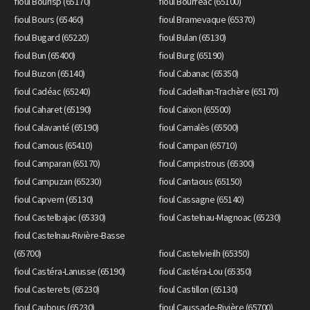
fioul Bourisp (65170)
fioul Bourréac (65100)
fioul Bours (65460)
fioul Bramevaque (65370)
fioul Bugard (65220)
fioul Bulan (65130)
fioul Bun (65400)
fioul Burg (65190)
fioul Buzon (65140)
fioul Cabanac (65350)
fioul Cadéac (65240)
fioul Cadeilhan-Trachère (65170)
fioul Caharet (65190)
fioul Caixon (65500)
fioul Calavanté (65190)
fioul Camalès (65500)
fioul Camous (65410)
fioul Campan (65710)
fioul Camparan (65170)
fioul Campistrous (65300)
fioul Campuzan (65230)
fioul Cantaous (65150)
fioul Capvern (65130)
fioul Cassagne (65140)
fioul Castelbajac (65330)
fioul Castelnau-Magnoac (65230)
fioul Castelnau-Rivière-Basse
(65700)
fioul Castelvieilh (65350)
fioul Castéra-Lanusse (65190)
fioul Castéra-Lou (65350)
fioul Casterets (65230)
fioul Castillon (65130)
fioul Caubous (65230)
fioul Caussade-Rivière (65700)