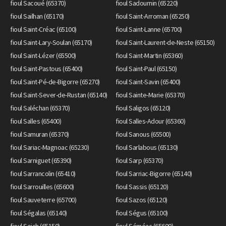
fioul Sacoué (65370)
fioul Sadournin (65220)
fioul Sailhan (65170)
fioul Saint-Arroman (65250)
fioul Saint-Créac (65100)
fioul Saint-Lanne (65700)
fioul Saint-Lary-Soulan (65170)
fioul Saint-Laurent-de-Neste (65150)
fioul Saint-Lézer (65500)
fioul Saint-Martin (65360)
fioul Saint-Pastous (65400)
fioul Saint-Paul (65150)
fioul Saint-Pé-de-Bigorre (65270)
fioul Saint-Savin (65400)
fioul Saint-Sever-de-Rustan (65140)
fioul Sainte-Marie (65370)
fioul Saléchan (65370)
fioul Saligos (65120)
fioul Salles (65400)
fioul Salles-Adour (65360)
fioul Samuran (65370)
fioul Sanous (65500)
fioul Sariac-Magnoac (65230)
fioul Sarlabous (65130)
fioul Sarniguet (65390)
fioul Sarp (65370)
fioul Sarrancolin (65410)
fioul Sarriac-Bigorre (65140)
fioul Sarrouilles (65600)
fioul Sassis (65120)
fioul Sauveterre (65700)
fioul Sazos (65120)
fioul Ségalas (65140)
fioul Ségus (65100)