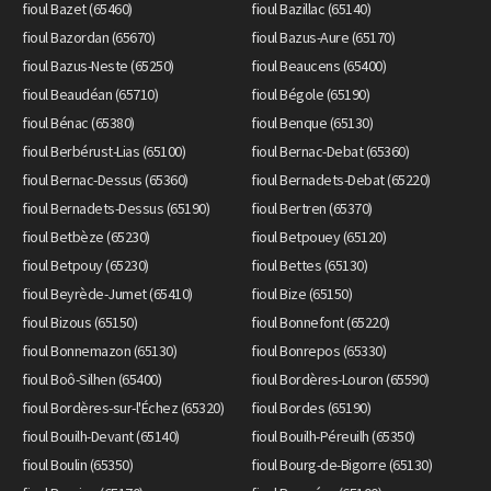
fioul Bazet (65460)
fioul Bazillac (65140)
fioul Bazordan (65670)
fioul Bazus-Aure (65170)
fioul Bazus-Neste (65250)
fioul Beaucens (65400)
fioul Beaudéan (65710)
fioul Bégole (65190)
fioul Bénac (65380)
fioul Benque (65130)
fioul Berbérust-Lias (65100)
fioul Bernac-Debat (65360)
fioul Bernac-Dessus (65360)
fioul Bernadets-Debat (65220)
fioul Bernadets-Dessus (65190)
fioul Bertren (65370)
fioul Betbèze (65230)
fioul Betpouey (65120)
fioul Betpouy (65230)
fioul Bettes (65130)
fioul Beyrède-Jumet (65410)
fioul Bize (65150)
fioul Bizous (65150)
fioul Bonnefont (65220)
fioul Bonnemazon (65130)
fioul Bonrepos (65330)
fioul Boô-Silhen (65400)
fioul Bordères-Louron (65590)
fioul Bordères-sur-l'Échez (65320)
fioul Bordes (65190)
fioul Bouilh-Devant (65140)
fioul Bouilh-Péreuilh (65350)
fioul Boulin (65350)
fioul Bourg-de-Bigorre (65130)