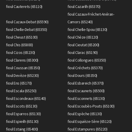
fioul Cauterets (65110)
fioul Cazarilh (65370)
fioul Cazaux-Fréchet-Anéran-
fioul Cazaux-Debat (65590)
Camors (65240)
fioul Chelle-Debat (65350)
fioul Chelle-Spou (65130)
fioul Cheust (65100)
fioul Chèze (65120)
fioul Chis (65800)
fioul Cieutat (65200)
fioul Cizos (65230)
fioul Clarac (65190)
fioul Clarens (65300)
fioul Collongues (65350)
fioul Coussan (65350)
fioul Créchets (65370)
fioul Devèze (65230)
fioul Dours (65350)
fioul Ens (65170)
fioul Esbareich (65370)
fioul Escala (65250)
fioul Escaunets (65500)
fioul Escondeaux (65140)
fioul Esconnets (65130)
fioul Escots (65130)
fioul Escoubès-Pouts (65100)
fioul Esparros (65130)
fioul Espèche (65130)
fioul Espieilh (65130)
fioul Esquièze-Sère (65120)
fioul Estaing (65400)
fioul Estampures (65220)