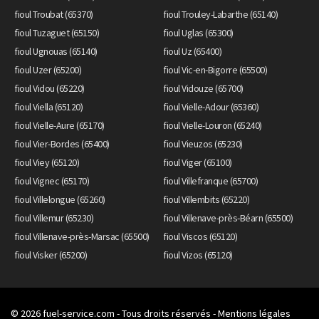
fioul Troubat (65370)
fioul Trouley-Labarthe (65140)
fioul Tuzaguet (65150)
fioul Uglas (65300)
fioul Ugnouas (65140)
fioul Uz (65400)
fioul Uzer (65200)
fioul Vic-en-Bigorre (65500)
fioul Vidou (65220)
fioul Vidouze (65700)
fioul Viella (65120)
fioul Vielle-Adour (65360)
fioul Vielle-Aure (65170)
fioul Vielle-Louron (65240)
fioul Vier-Bordes (65400)
fioul Vieuzos (65230)
fioul Viey (65120)
fioul Viger (65100)
fioul Vignec (65170)
fioul Villefranque (65700)
fioul Villelongue (65260)
fioul Villembits (65220)
fioul Villemur (65230)
fioul Villenave-près-Béarn (65500)
fioul Villenave-près-Marsac (65500)
fioul Viscos (65120)
fioul Visker (65200)
fioul Vizos (65120)
© 2026
fuel-service.com
- Tous droits réservés -
Mentions légales