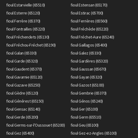
fioul Estarvielle (65510)
fioul Estensan (65170)
fioul Esterre (65120)
fioul Estirac (65700)
fioul Ferrère (65370)
fioul Ferrières (65560)
fioul Fontrailles (65220)
fioul Fréchède (65220)
fioul Fréchendets (65130)
fioul Fréchet-Aure (65240)
fioul Fréchou-Fréchet (65190)
fioul Gaillagos (65400)
fioul Galan (65330)
fioul Galez (65330)
fioul Garde (65320)
fioul Gardères (65320)
fioul Gaudent (65370)
fioul Gaussan (65670)
fioul Gavarnie (65120)
fioul Gayan (65320)
fioul Gazave (65250)
fioul Gazost (65100)
fioul Gèdre (65120)
fioul Gembrie (65370)
fioul Générest (65150)
fioul Génos (65240)
fioul Gensac (65140)
fioul Ger (65100)
fioul Gerde (65200)
fioul Germ (65510)
fioul Germs-sur-l'Oussouet (65200)
fioul Geu (65100)
fioul Gez (65400)
fioul Gez-ez-Angles (65100)