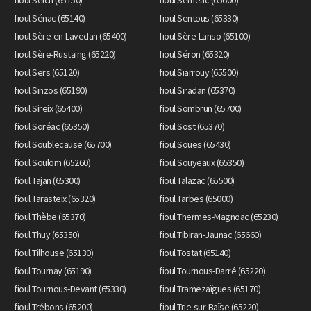
fioul Seich (65150)
fioul Séméac (65600)
fioul Sénac (65140)
fioul Sentous (65330)
fioul Sère-en-Lavedan (65400)
fioul Sère-Lanso (65100)
fioul Sère-Rustaing (65220)
fioul Séron (65320)
fioul Sers (65120)
fioul Siarrouy (65500)
fioul Sinzos (65190)
fioul Siradan (65370)
fioul Sireix (65400)
fioul Sombrun (65700)
fioul Soréac (65350)
fioul Sost (65370)
fioul Soublecause (65700)
fioul Soues (65430)
fioul Soulom (65260)
fioul Souyeaux (65350)
fioul Tajan (65300)
fioul Talazac (65500)
fioul Tarasteix (65320)
fioul Tarbes (65000)
fioul Thèbe (65370)
fioul Thermes-Magnoac (65230)
fioul Thuy (65350)
fioul Tibiran-Jaunac (65660)
fioul Tilhouse (65130)
fioul Tostat (65140)
fioul Tournay (65190)
fioul Tournous-Darré (65220)
fioul Tournous-Devant (65330)
fioul Tramezaïgues (65170)
fioul Trébons (65200)
fioul Trie-sur-Baïse (65220)