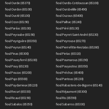
fioul Ourde (65370)
fioul Ourdis-Cotdoussan (65100)
fioul Ourdon (65100)
fioul Oursbelille (65490)
fioul Ousté (65100)
fioul Ouzous (65400)
fioul Ozon (65190)
fioul Pailhac (65240)
fioul Paréac (65100)
fioul Péré (65130)
fioul Peyraube (65190)
fioul Peyret-Saint-André (65230)
fioul Peyriguère (65350)
fioul Peyrouse (65270)
fioul Peyrun (65140)
fioul Pierrefitte-Nestalas (65260)
fioul Pinas (65300)
fioul Pintac (65320)
fioul Poueyferré (65100)
fioul Poumarous (65190)
fioul Pouy (65230)
fioul Pouyastruc (65350)
fioul Pouzac (65200)
fioul Préchac (65400)
fioul Pujo (65500)
fioul Puntous (65230)
fioul Puydarrieux (65220)
fioul Rabastens-de-Bigorre (65140)
fioul Recurt (65330)
fioul Réjaumont (65300)
fioul Ricaud (65190)
fioul Ris (65590)
fioul Sabalos (65350)
fioul Sabarros (65330)