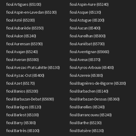
fioul Artigues (65100)
fioul Aspin-Aure (65240)
fioul Aspin-en-Lavedan (65100)
fioul Asque (65130)
fioul Asté (65200)
fioul Astugue (65200)
fioul Aubarède (65350)
fioul Aucun (65400)
fioul Aulon (65240)
fioul Aureilhan (65800)
fioul Aurensan (65390)
fioul Auriébat (65700)
fioul Avajan (65240)
fioul Aventignan (65660)
fioul Averan (65380)
fioul Aveux (65370)
fioul Avezac-Prat-Lahitte (65130)
fioul Ayros-Arbouix (65400)
fioul Ayzac-Ost (65400)
fioul Azereix (65380)
fioul Azet (65170)
fioul Bagnères-de-Bigorre (65200)
fioul Banios (65200)
fioul Barbachen (65140)
fioul Barbazan-Debat (65690)
fioul Barbazan-Dessus (65360)
fioul Barèges (65120)
fioul Bareilles (65240)
fioul Barlest (65100)
fioul Barrancoueu (65240)
fioul Barry (65380)
fioul Barthe (65230)
fioul Bartrès (65100)
fioul Batsère (65130)