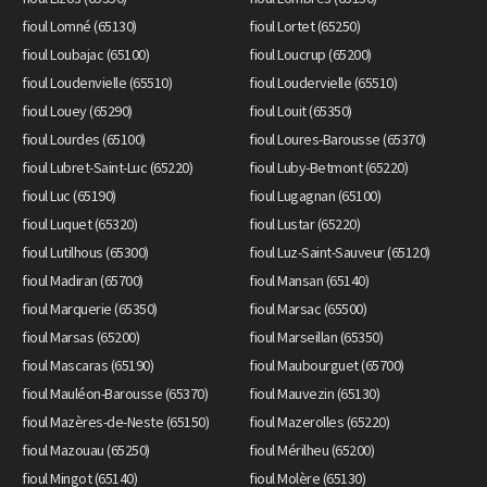
fioul Lomné (65130)
fioul Lortet (65250)
fioul Loubajac (65100)
fioul Loucrup (65200)
fioul Loudenvielle (65510)
fioul Loudervielle (65510)
fioul Louey (65290)
fioul Louit (65350)
fioul Lourdes (65100)
fioul Loures-Barousse (65370)
fioul Lubret-Saint-Luc (65220)
fioul Luby-Betmont (65220)
fioul Luc (65190)
fioul Lugagnan (65100)
fioul Luquet (65320)
fioul Lustar (65220)
fioul Lutilhous (65300)
fioul Luz-Saint-Sauveur (65120)
fioul Madiran (65700)
fioul Mansan (65140)
fioul Marquerie (65350)
fioul Marsac (65500)
fioul Marsas (65200)
fioul Marseillan (65350)
fioul Mascaras (65190)
fioul Maubourguet (65700)
fioul Mauléon-Barousse (65370)
fioul Mauvezin (65130)
fioul Mazères-de-Neste (65150)
fioul Mazerolles (65220)
fioul Mazouau (65250)
fioul Mérilheu (65200)
fioul Mingot (65140)
fioul Molère (65130)