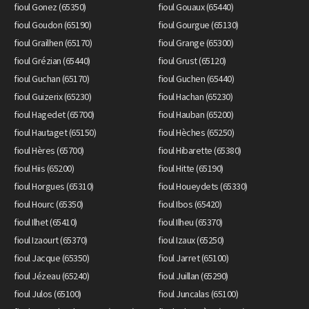
fioul Gonez (65350)
fioul Gouaux (65440)
fioul Goudon (65190)
fioul Gourgue (65130)
fioul Grailhen (65170)
fioul Grange (65300)
fioul Grézian (65440)
fioul Grust (65120)
fioul Guchan (65170)
fioul Guchen (65440)
fioul Guizerix (65230)
fioul Hachan (65230)
fioul Hagedet (65700)
fioul Hauban (65200)
fioul Hautaget (65150)
fioul Hèches (65250)
fioul Hères (65700)
fioul Hibarette (65380)
fioul Hiis (65200)
fioul Hitte (65190)
fioul Horgues (65310)
fioul Houeydets (65330)
fioul Hourc (65350)
fioul Ibos (65420)
fioul Ilhet (65410)
fioul Ilheu (65370)
fioul Izaourt (65370)
fioul Izaux (65250)
fioul Jacque (65350)
fioul Jarret (65100)
fioul Jézeau (65240)
fioul Juillan (65290)
fioul Julos (65100)
fioul Juncalas (65100)