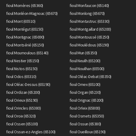
fioul Momères (65360)
fioul Monfaucon (65140)
fioul Monléon-Magnoac (65670)
fioul Monlong (65670)
fioul Mont (65510)
fioul Montastruc (65330)
fioul Montégut (65150)
fioul Montgaillard (65200)
fioul Montignac (65690)
fioul Montoussé (65250)
fioul Montsérié (65150)
fioul Moulédous (65190)
fioul Moumoulous (65140)
fioul Mun (65350)
fioul Nestier (65150)
fioul Neuilh (65200)
fioul Nistos (65150)
fioul Nouilhan (65500)
fioul Odos (65310)
fioul Oléac-Debat (65350)
fioul Oléac-Dessus (65190)
fioul Omex (65100)
fioul Ordizan (65200)
fioul Organ (65230)
fioul Orieux (65190)
fioul Orignac (65200)
fioul Orincles (65380)
fioul Orleix (65800)
fioul Oroix (65320)
fioul Osmets (65350)
fioul Ossen (65100)
fioul Ossun (65380)
fioul Ossun-ez-Angles (65100)
fioul Oueilloux (65190)