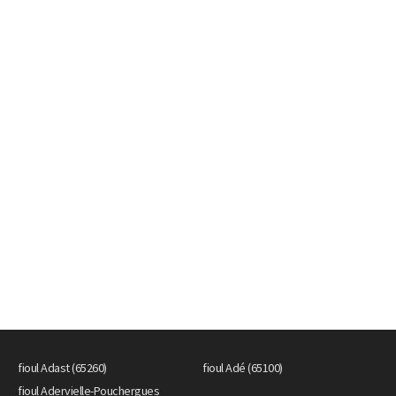
fioul Adast (65260)
fioul Adé (65100)
fioul Adervielle-Pouchergues