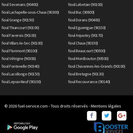
fioul Sevenans (90400)
fioul Lebetain (90100)
fioul Lachapelle-sous-Chaux (90300)
fioul Buc (90800)
fioul Grange (90150)
fioul Dorans (90400)
fioul Thiancourt (90100)
fioul Eguenigue (90150)
fioul Faverois (90100)
fioul Anjoutey (90170)
fioul Villars-le-Sec (90100)
fioul Chaux (90330)
fioul Florimont (90100)
fioul Beaucourt (90500)
fioul Vétrigne (90300)
fioul Montbouton (90500)
fioul Fontenelle (90340)
fioul Chavannes-les-Grands (90100)
fioul Lacollonge (90150)
fioul Bretagne (90130)
fioul Lepuix-Neuf (90100)
fioul Recouvrance (90140)
© 2026
fuel-service.com
- Tous droits réservés -
Mentions légales