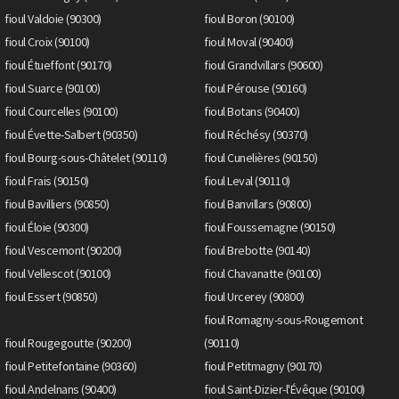
fioul Valdoie (90300)
fioul Boron (90100)
fioul Croix (90100)
fioul Moval (90400)
fioul Étueffont (90170)
fioul Grandvillars (90600)
fioul Suarce (90100)
fioul Pérouse (90160)
fioul Courcelles (90100)
fioul Botans (90400)
fioul Évette-Salbert (90350)
fioul Réchésy (90370)
fioul Bourg-sous-Châtelet (90110)
fioul Cunelières (90150)
fioul Frais (90150)
fioul Leval (90110)
fioul Bavilliers (90850)
fioul Banvillars (90800)
fioul Éloie (90300)
fioul Foussemagne (90150)
fioul Vescemont (90200)
fioul Brebotte (90140)
fioul Vellescot (90100)
fioul Chavanatte (90100)
fioul Essert (90850)
fioul Urcerey (90800)
fioul Romagny-sous-Rougemont
fioul Rougegoutte (90200)
(90110)
fioul Petitefontaine (90360)
fioul Petitmagny (90170)
fioul Andelnans (90400)
fioul Saint-Dizier-l'Évêque (90100)