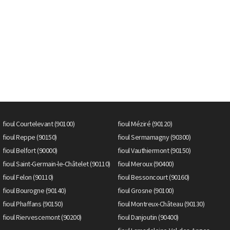
fioul Courtelevant (90100)
fioul Méziré (90120)
fioul Reppe (90150)
fioul Sermamagny (90300)
fioul Belfort (90000)
fioul Vauthiermont (90150)
fioul Saint-Germain-le-Châtelet (90110)
fioul Meroux (90400)
fioul Felon (90110)
fioul Bessoncourt (90160)
fioul Bourogne (90140)
fioul Grosne (90100)
fioul Phaffans (90150)
fioul Montreux-Château (90130)
fioul Riervescemont (90200)
fioul Danjoutin (90400)