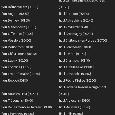
fioul Lamadeleine-Val-des-Anges
fioul Béthonvilliers (90150)
(90170)
fioul Angeot (90150)
fioul Bermont (90400)
fioul Denney (90160)
fioul Autrechêne (90140)
fioul Menoncourt (90150)
fioul Novillard (90340)
fioul Offemont (90300)
fioul Grosmagny (90200)
fioul Vézelois (90400)
fioul Châtenois-les-Forges (90700)
fioul Petit-Croix (90130)
fioul Joncherey (90100)
fioul Chèvremont (90340)
fioul Rivière (90150)
fioul Lepuix (90200)
fioul Charmois (90140)
fioul Fontaine (90150)
fioul Auxelles-Bas (90200)
fioul Froidefontaine (90140)
fioul Cravanche (90300)
fioul Roppe (90380)
fioul Fêche-l'Église (90100)
fioul Lachapelle-sous-Rougemont
fioul Auxelles-Haut (90200)
(90360)
fioul Trévenans (90400)
fioul Argiésans (90800)
fioul Rougemont-le-Château (90110)
fioul Morvillars (90120)
fioul Giromagny (90200)
fioul Delle (90100)