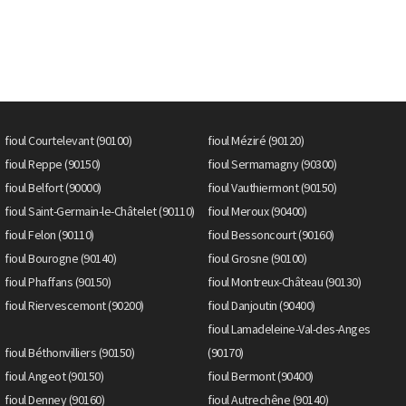
fioul Courtelevant (90100)
fioul Méziré (90120)
fioul Reppe (90150)
fioul Sermamagny (90300)
fioul Belfort (90000)
fioul Vauthiermont (90150)
fioul Saint-Germain-le-Châtelet (90110)
fioul Meroux (90400)
fioul Felon (90110)
fioul Bessoncourt (90160)
fioul Bourogne (90140)
fioul Grosne (90100)
fioul Phaffans (90150)
fioul Montreux-Château (90130)
fioul Riervescemont (90200)
fioul Danjoutin (90400)
fioul Lamadeleine-Val-des-Anges
fioul Béthonvilliers (90150)
(90170)
fioul Angeot (90150)
fioul Bermont (90400)
fioul Denney (90160)
fioul Autrechêne (90140)