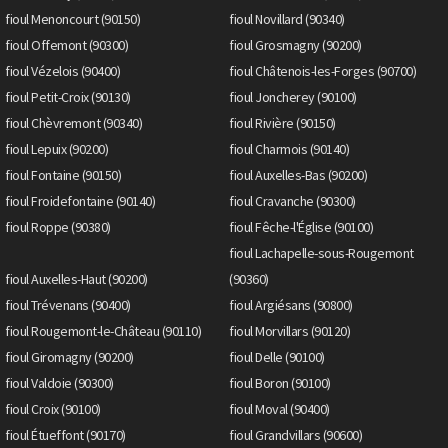
fioul Menoncourt (90150)
fioul Novillard (90340)
fioul Offemont (90300)
fioul Grosmagny (90200)
fioul Vézelois (90400)
fioul Châtenois-les-Forges (90700)
fioul Petit-Croix (90130)
fioul Joncherey (90100)
fioul Chèvremont (90340)
fioul Rivière (90150)
fioul Lepuix (90200)
fioul Charmois (90140)
fioul Fontaine (90150)
fioul Auxelles-Bas (90200)
fioul Froidefontaine (90140)
fioul Cravanche (90300)
fioul Roppe (90380)
fioul Fêche-l'Église (90100)
fioul Lachapelle-sous-Rougemont
fioul Auxelles-Haut (90200)
(90360)
fioul Trévenans (90400)
fioul Argiésans (90800)
fioul Rougemont-le-Château (90110)
fioul Morvillars (90120)
fioul Giromagny (90200)
fioul Delle (90100)
fioul Valdoie (90300)
fioul Boron (90100)
fioul Croix (90100)
fioul Moval (90400)
fioul Étueffont (90170)
fioul Grandvillars (90600)