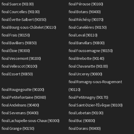
fioul Suarce (90100)
fioul Pérouse (90160)
fioul Courcelles (90100)
fioul Botans (90400)
fioul Évette-Salbert (90350)
fioul Réchésy (90370)
fioul Bourg-sous-Châtelet (90110)
fioul Cunelières (90150)
fioul Frais (90150)
fioul Leval (90110)
fioul Bavilliers (90850)
fioul Banvillars (90800)
fioul Éloie (90300)
fioul Foussemagne (90150)
fioul Vescemont (90200)
fioul Brebotte (90140)
fioul Vellescot (90100)
fioul Chavanatte (90100)
fioul Essert (90850)
fioul Urcerey (90800)
fioul Romagny-sous-Rougemont
fioul Rougegoutte (90200)
(90110)
fioul Petitefontaine (90360)
fioul Petitmagny (90170)
fioul Andelnans (90400)
fioul Saint-Dizier-l'Évêque (90100)
fioul Sevenans (90400)
fioul Lebetain (90100)
fioul Lachapelle-sous-Chaux (90300)
fioul Buc (90800)
fioul Grange (90150)
fioul Dorans (90400)