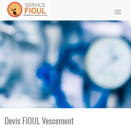
Toggl
naviga
Devis FIOUL Vescemont