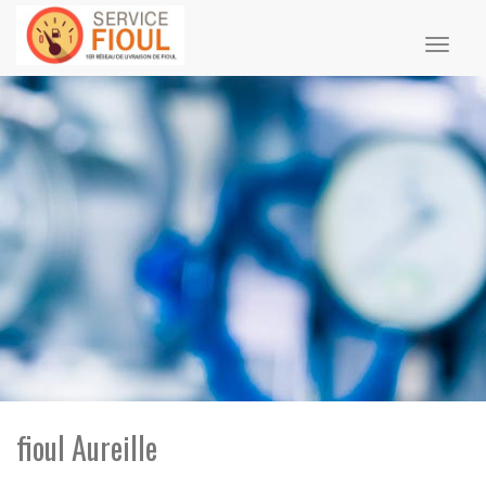
Toggl
naviga
fioul Aureille