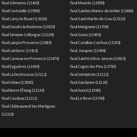
fioul Gémenos (13420)
fioul Mouriès (13890)
fioul Fontvieille (13990)
fioul Saintes-Maries-de-la-Mer (13460)
fioul Carry-le-Rouet (13620)
fioul Saint-Martin-de-Crau (13310)
fioul Ensuès-la-Redonne (13820)
fioul Marignane (13700)
fioul Simiane-Collongue (13109)
fioul Grans (13450)
fioul Lançon-Provence (13680)
fioul Cornillon-Confoux (13250)
fioul Lambesc (13410)
fioul Jouques (13490)
fioul Carnoux-en-Provence (13470)
fioul Saint-Estève-Janson (13610)
fioul Eyguières (13430)
fioul Cuges-les-Pins (13780)
fioul La Destrousse (13112)
fioul Ventabren (13122)
fioul Velaux (13880)
fioul Gardanne (13120)
fioul Berre-l'Étang (13130)
fioul Auriol (13390)
fioul Coudoux (13111)
fioul Le Rove (13740)
fioul Châteauneuf-les-Martigues
(13220)