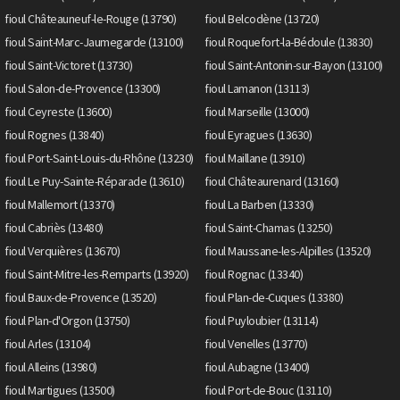
fioul Châteauneuf-le-Rouge (13790)
fioul Belcodène (13720)
fioul Saint-Marc-Jaumegarde (13100)
fioul Roquefort-la-Bédoule (13830)
fioul Saint-Victoret (13730)
fioul Saint-Antonin-sur-Bayon (13100)
fioul Salon-de-Provence (13300)
fioul Lamanon (13113)
fioul Ceyreste (13600)
fioul Marseille (13000)
fioul Rognes (13840)
fioul Eyragues (13630)
fioul Port-Saint-Louis-du-Rhône (13230)
fioul Maillane (13910)
fioul Le Puy-Sainte-Réparade (13610)
fioul Châteaurenard (13160)
fioul Mallemort (13370)
fioul La Barben (13330)
fioul Cabriès (13480)
fioul Saint-Chamas (13250)
fioul Verquières (13670)
fioul Maussane-les-Alpilles (13520)
fioul Saint-Mitre-les-Remparts (13920)
fioul Rognac (13340)
fioul Baux-de-Provence (13520)
fioul Plan-de-Cuques (13380)
fioul Plan-d'Orgon (13750)
fioul Puyloubier (13114)
fioul Arles (13104)
fioul Venelles (13770)
fioul Alleins (13980)
fioul Aubagne (13400)
fioul Martigues (13500)
fioul Port-de-Bouc (13110)