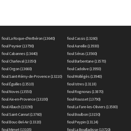
fioul La Roque-d'Anthéron (13640)
fioul Cassis (13260)
fioul Peynier (13790)
fioul Aureille (13930)
fioul Cabannes (13440)
fioul Sénas (13560)
fioul Charleval (13350)
fioul Barbentane (13570)
fioul Orgon (13660)
fioul Cadolive (13950)
fioul Saint-Rémy-de-Provence (13210)
fioul Mollégès (13940)
fioul Éguilles (13510)
fioul Istres (13118)
fioul Noves (13550)
fioul Rognonas (13870)
fioul Aix-en-Provence (13100)
fioul Rousset (13790)
fioul Allauch (13190)
fioul La Fare-les-Oliviers (13580)
fioul Saint-Cannat (13760)
fioul Boulbon (13150)
fioul Bouc-Bel-Air (13320)
fioul Peypin (13124)
fioul Mimet (13105)
fioul La Bouilladisse (13720)