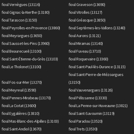
fioul Vernègues (13116)
fioul Graveson (13690)
fioul Gignac-la-Nerthe (13180)
fioul Vitrolles (13127)
fioul Tarascon (13150)
fioul Gréasque (13850)
fioul Peyrolles-en-Provence (13860)
fioul Septèmes-les-Vallons (13240)
fioul Meyrargues (13650)
fioul Aurons (13121)
fioul Sausset-les-Pins (13960)
fioul Miramas (13140)
fioul Beaurecueil (13100)
fioul Fuveau (13710)
fioul Saint-Étienne-du-Grès (13103)
fioul Roquevaire (13360)
fioul Le Tholonet (13100)
fioul Saint-Paul-lès-Durance (13115)
fioul Saint-Pierre-de-Mézoargues
fioul Fos-sur-Mer (13270)
(13150)
fioul Meyreuil (13590)
fioul Vauvenargues (13126)
fioul Pennes-Mirabeau (13170)
fioul Pélissanne (13330)
fioul La Ciotat (13600)
fioul La Penne-sur-Huveaune (13821)
fioul Eygalières (13810)
fioul Saint-Savournin (13119)
fioul Mas-Blanc-des-Alpilles (13103)
fioul Paradou (13520)
fioul Saint-Andiol (13670)
fioul Trets (13530)