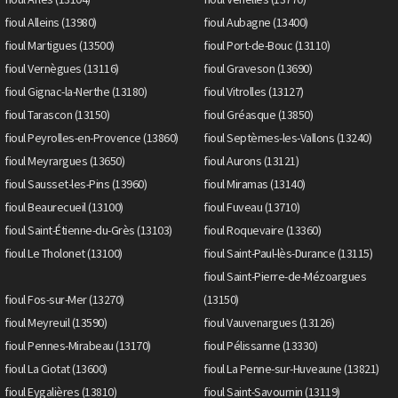
fioul Alleins (13980)
fioul Aubagne (13400)
fioul Martigues (13500)
fioul Port-de-Bouc (13110)
fioul Vernègues (13116)
fioul Graveson (13690)
fioul Gignac-la-Nerthe (13180)
fioul Vitrolles (13127)
fioul Tarascon (13150)
fioul Gréasque (13850)
fioul Peyrolles-en-Provence (13860)
fioul Septèmes-les-Vallons (13240)
fioul Meyrargues (13650)
fioul Aurons (13121)
fioul Sausset-les-Pins (13960)
fioul Miramas (13140)
fioul Beaurecueil (13100)
fioul Fuveau (13710)
fioul Saint-Étienne-du-Grès (13103)
fioul Roquevaire (13360)
fioul Le Tholonet (13100)
fioul Saint-Paul-lès-Durance (13115)
fioul Saint-Pierre-de-Mézoargues
fioul Fos-sur-Mer (13270)
(13150)
fioul Meyreuil (13590)
fioul Vauvenargues (13126)
fioul Pennes-Mirabeau (13170)
fioul Pélissanne (13330)
fioul La Ciotat (13600)
fioul La Penne-sur-Huveaune (13821)
fioul Eygalières (13810)
fioul Saint-Savournin (13119)