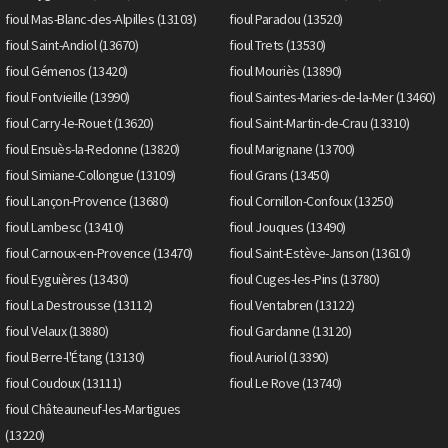
fioul Mas-Blanc-des-Alpilles (13103)
fioul Paradou (13520)
fioul Saint-Andiol (13670)
fioul Trets (13530)
fioul Gémenos (13420)
fioul Mouriès (13890)
fioul Fontvieille (13990)
fioul Saintes-Maries-de-la-Mer (13460)
fioul Carry-le-Rouet (13620)
fioul Saint-Martin-de-Crau (13310)
fioul Ensuès-la-Redonne (13820)
fioul Marignane (13700)
fioul Simiane-Collongue (13109)
fioul Grans (13450)
fioul Lançon-Provence (13680)
fioul Cornillon-Confoux (13250)
fioul Lambesc (13410)
fioul Jouques (13490)
fioul Carnoux-en-Provence (13470)
fioul Saint-Estève-Janson (13610)
fioul Eyguières (13430)
fioul Cuges-les-Pins (13780)
fioul La Destrousse (13112)
fioul Ventabren (13122)
fioul Velaux (13880)
fioul Gardanne (13120)
fioul Berre-l'Étang (13130)
fioul Auriol (13390)
fioul Coudoux (13111)
fioul Le Rove (13740)
fioul Châteauneuf-les-Martigues
(13220)