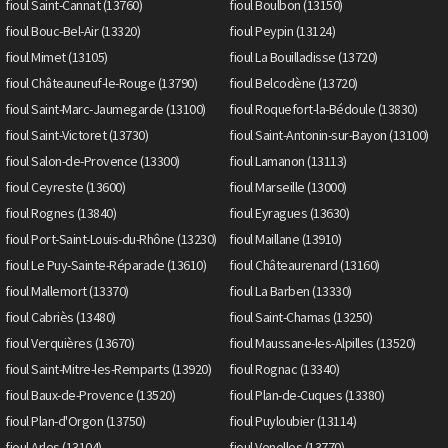
fioul Saint-Cannat (13760)
fioul Boulbon (13150)
fioul Bouc-Bel-Air (13320)
fioul Peypin (13124)
fioul Mimet (13105)
fioul La Bouilladisse (13720)
fioul Châteauneuf-le-Rouge (13790)
fioul Belcodène (13720)
fioul Saint-Marc-Jaumegarde (13100)
fioul Roquefort-la-Bédoule (13830)
fioul Saint-Victoret (13730)
fioul Saint-Antonin-sur-Bayon (13100)
fioul Salon-de-Provence (13300)
fioul Lamanon (13113)
fioul Ceyreste (13600)
fioul Marseille (13000)
fioul Rognes (13840)
fioul Eyragues (13630)
fioul Port-Saint-Louis-du-Rhône (13230)
fioul Maillane (13910)
fioul Le Puy-Sainte-Réparade (13610)
fioul Châteaurenard (13160)
fioul Mallemort (13370)
fioul La Barben (13330)
fioul Cabriès (13480)
fioul Saint-Chamas (13250)
fioul Verquières (13670)
fioul Maussane-les-Alpilles (13520)
fioul Saint-Mitre-les-Remparts (13920)
fioul Rognac (13340)
fioul Baux-de-Provence (13520)
fioul Plan-de-Cuques (13380)
fioul Plan-d'Orgon (13750)
fioul Puyloubier (13114)
fioul Arles (13104)
fioul Venelles (13770)