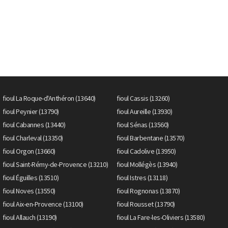
fioul La Roque-d'Anthéron (13640)
fioul Cassis (13260)
fioul Peynier (13790)
fioul Aureille (13930)
fioul Cabannes (13440)
fioul Sénas (13560)
fioul Charleval (13350)
fioul Barbentane (13570)
fioul Orgon (13660)
fioul Cadolive (13950)
fioul Saint-Rémy-de-Provence (13210)
fioul Mollégès (13940)
fioul Éguilles (13510)
fioul Istres (13118)
fioul Noves (13550)
fioul Rognonas (13870)
fioul Aix-en-Provence (13100)
fioul Rousset (13790)
fioul Allauch (13190)
fioul La Fare-les-Oliviers (13580)