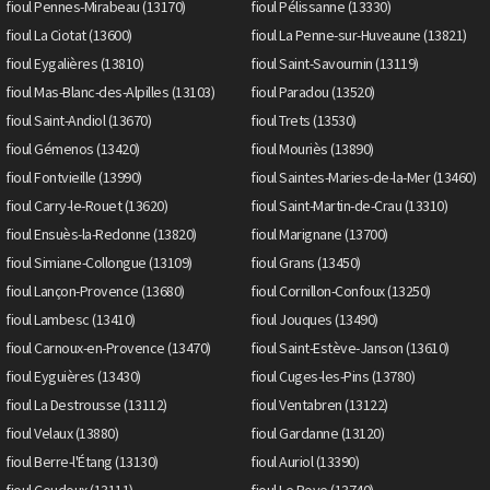
fioul Pennes-Mirabeau (13170)
fioul Pélissanne (13330)
fioul La Ciotat (13600)
fioul La Penne-sur-Huveaune (13821)
fioul Eygalières (13810)
fioul Saint-Savournin (13119)
fioul Mas-Blanc-des-Alpilles (13103)
fioul Paradou (13520)
fioul Saint-Andiol (13670)
fioul Trets (13530)
fioul Gémenos (13420)
fioul Mouriès (13890)
fioul Fontvieille (13990)
fioul Saintes-Maries-de-la-Mer (13460)
fioul Carry-le-Rouet (13620)
fioul Saint-Martin-de-Crau (13310)
fioul Ensuès-la-Redonne (13820)
fioul Marignane (13700)
fioul Simiane-Collongue (13109)
fioul Grans (13450)
fioul Lançon-Provence (13680)
fioul Cornillon-Confoux (13250)
fioul Lambesc (13410)
fioul Jouques (13490)
fioul Carnoux-en-Provence (13470)
fioul Saint-Estève-Janson (13610)
fioul Eyguières (13430)
fioul Cuges-les-Pins (13780)
fioul La Destrousse (13112)
fioul Ventabren (13122)
fioul Velaux (13880)
fioul Gardanne (13120)
fioul Berre-l'Étang (13130)
fioul Auriol (13390)