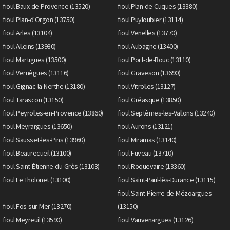
fioul Baux-de-Provence (13520)
fioul Plan-de-Cuques (13380)
fioul Plan-d'Orgon (13750)
fioul Puyloubier (13114)
fioul Arles (13104)
fioul Venelles (13770)
fioul Alleins (13980)
fioul Aubagne (13400)
fioul Martigues (13500)
fioul Port-de-Bouc (13110)
fioul Vernègues (13116)
fioul Graveson (13690)
fioul Gignac-la-Nerthe (13180)
fioul Vitrolles (13127)
fioul Tarascon (13150)
fioul Gréasque (13850)
fioul Peyrolles-en-Provence (13860)
fioul Septèmes-les-Vallons (13240)
fioul Meyrargues (13650)
fioul Aurons (13121)
fioul Sausset-les-Pins (13960)
fioul Miramas (13140)
fioul Beaurecueil (13100)
fioul Fuveau (13710)
fioul Saint-Étienne-du-Grès (13103)
fioul Roquevaire (13360)
fioul Le Tholonet (13100)
fioul Saint-Paul-lès-Durance (13115)
fioul Saint-Pierre-de-Mézoargues
fioul Fos-sur-Mer (13270)
(13150)
fioul Meyreuil (13590)
fioul Vauvenargues (13126)