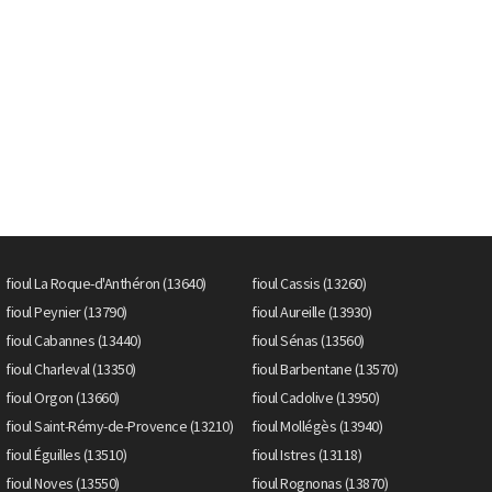
fioul La Roque-d'Anthéron (13640)
fioul Cassis (13260)
fioul Peynier (13790)
fioul Aureille (13930)
fioul Cabannes (13440)
fioul Sénas (13560)
fioul Charleval (13350)
fioul Barbentane (13570)
fioul Orgon (13660)
fioul Cadolive (13950)
fioul Saint-Rémy-de-Provence (13210)
fioul Mollégès (13940)
fioul Éguilles (13510)
fioul Istres (13118)
fioul Noves (13550)
fioul Rognonas (13870)