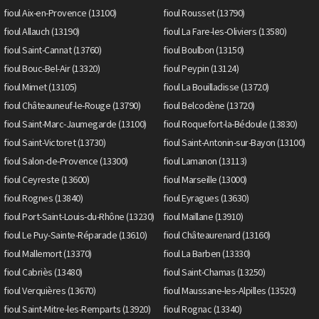
fioul Aix-en-Provence (13100)
fioul Rousset (13790)
fioul Allauch (13190)
fioul La Fare-les-Oliviers (13580)
fioul Saint-Cannat (13760)
fioul Boulbon (13150)
fioul Bouc-Bel-Air (13320)
fioul Peypin (13124)
fioul Mimet (13105)
fioul La Bouilladisse (13720)
fioul Châteauneuf-le-Rouge (13790)
fioul Belcodène (13720)
fioul Saint-Marc-Jaumegarde (13100)
fioul Roquefort-la-Bédoule (13830)
fioul Saint-Victoret (13730)
fioul Saint-Antonin-sur-Bayon (13100)
fioul Salon-de-Provence (13300)
fioul Lamanon (13113)
fioul Ceyreste (13600)
fioul Marseille (13000)
fioul Rognes (13840)
fioul Eyragues (13630)
fioul Port-Saint-Louis-du-Rhône (13230)
fioul Maillane (13910)
fioul Le Puy-Sainte-Réparade (13610)
fioul Châteaurenard (13160)
fioul Mallemort (13370)
fioul La Barben (13330)
fioul Cabriès (13480)
fioul Saint-Chamas (13250)
fioul Verquières (13670)
fioul Maussane-les-Alpilles (13520)
fioul Saint-Mitre-les-Remparts (13920)
fioul Rognac (13340)