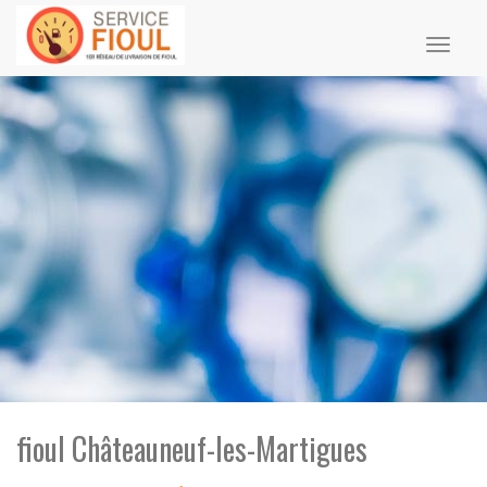
Toggl
naviga
fioul Châteauneuf-les-Martigues