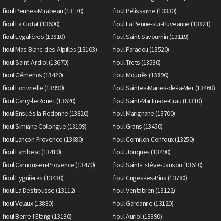
fioul Pennes-Mirabeau (13170)
fioul Pélissanne (13330)
fioul La Ciotat (13600)
fioul La Penne-sur-Huveaune (13821)
fioul Eygalières (13810)
fioul Saint-Savournin (13119)
fioul Mas-Blanc-des-Alpilles (13103)
fioul Paradou (13520)
fioul Saint-Andiol (13670)
fioul Trets (13530)
fioul Gémenos (13420)
fioul Mouriès (13890)
fioul Fontvieille (13990)
fioul Saintes-Maries-de-la-Mer (13460)
fioul Carry-le-Rouet (13620)
fioul Saint-Martin-de-Crau (13310)
fioul Ensuès-la-Redonne (13820)
fioul Marignane (13700)
fioul Simiane-Collongue (13109)
fioul Grans (13450)
fioul Lançon-Provence (13680)
fioul Cornillon-Confoux (13250)
fioul Lambesc (13410)
fioul Jouques (13490)
fioul Carnoux-en-Provence (13470)
fioul Saint-Estève-Janson (13610)
fioul Eyguières (13430)
fioul Cuges-les-Pins (13780)
fioul La Destrousse (13112)
fioul Ventabren (13122)
fioul Velaux (13880)
fioul Gardanne (13120)
fioul Berre-l'Étang (13130)
fioul Auriol (13390)