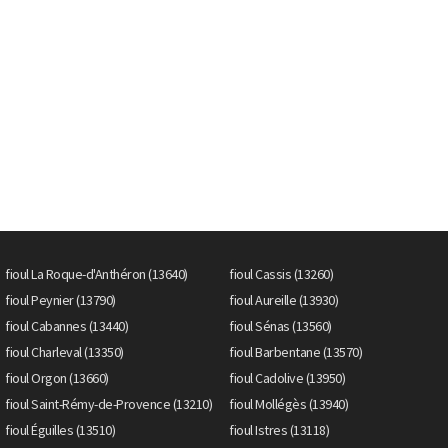
fioul La Roque-d'Anthéron (13640)
fioul Cassis (13260)
fioul Peynier (13790)
fioul Aureille (13930)
fioul Cabannes (13440)
fioul Sénas (13560)
fioul Charleval (13350)
fioul Barbentane (13570)
fioul Orgon (13660)
fioul Cadolive (13950)
fioul Saint-Rémy-de-Provence (13210)
fioul Mollégès (13940)
fioul Éguilles (13510)
fioul Istres (13118)