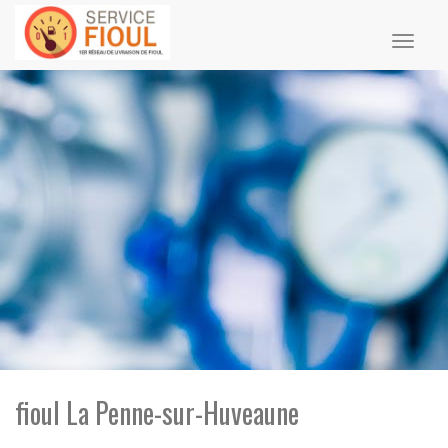
Toggl
naviga
fioul La Penne-sur-Huveaune