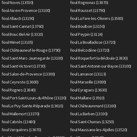
fioul Noves (13550)
fioul Rognonas (13870)
fioul Aix-en-Provence (13100)
fioul Rousset (13790)
fioul Allauch (13190)
fioul La Fare-les-Oliviers (13580)
fioul Saint-Cannat (13760)
fioul Boulbon (13150)
fioul Bouc-Bel-Air (13320)
fioul Peypin (13124)
fioul Mimet (13105)
fioul La Bouilladisse (13720)
fioul Châteauneuf-le-Rouge (13790)
fioul Belcodène (13720)
fioul Saint-Marc-Jaumegarde (13100)
fioul Roquefort-la-Bédoule (13830)
fioul Saint-Victoret (13730)
fioul Saint-Antonin-sur-Bayon (13100)
fioul Salon-de-Provence (13300)
fioul Lamanon (13113)
fioul Ceyreste (13600)
fioul Marseille (13000)
fioul Rognes (13840)
fioul Eyragues (13630)
fioul Port-Saint-Louis-du-Rhône (13230)
fioul Maillane (13910)
fioul Le Puy-Sainte-Réparade (13610)
fioul Châteaurenard (13160)
fioul Mallemort (13370)
fioul La Barben (13330)
fioul Cabriès (13480)
fioul Saint-Chamas (13250)
fioul Verquières (13670)
fioul Maussane-les-Alpilles (13520)