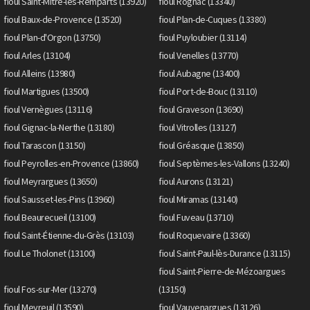
fioul Saint-Mitre-les-Remparts (13920)
fioul Rognac (13340)
fioul Baux-de-Provence (13520)
fioul Plan-de-Cuques (13380)
fioul Plan-d'Orgon (13750)
fioul Puyloubier (13114)
fioul Arles (13104)
fioul Venelles (13770)
fioul Alleins (13980)
fioul Aubagne (13400)
fioul Martigues (13500)
fioul Port-de-Bouc (13110)
fioul Vernègues (13116)
fioul Graveson (13690)
fioul Gignac-la-Nerthe (13180)
fioul Vitrolles (13127)
fioul Tarascon (13150)
fioul Gréasque (13850)
fioul Peyrolles-en-Provence (13860)
fioul Septèmes-les-Vallons (13240)
fioul Meyrargues (13650)
fioul Aurons (13121)
fioul Sausset-les-Pins (13960)
fioul Miramas (13140)
fioul Beaurecueil (13100)
fioul Fuveau (13710)
fioul Saint-Étienne-du-Grès (13103)
fioul Roquevaire (13360)
fioul Le Tholonet (13100)
fioul Saint-Paul-lès-Durance (13115)
fioul Saint-Pierre-de-Mézoargues
fioul Fos-sur-Mer (13270)
(13150)
fioul Meyreuil (13590)
fioul Vauvenargues (13126)