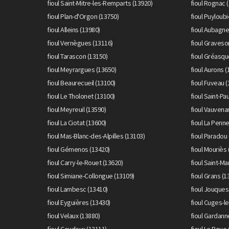
fioul Saint-Mitre-les-Remparts (13920)
fioul Rognac 
fioul Plan-d'Orgon (13750)
fioul Puyloubi
fioul Alleins (13980)
fioul Aubagne
fioul Vernègues (13116)
fioul Graveso
fioul Tarascon (13150)
fioul Gréasqu
fioul Meyrargues (13650)
fioul Aurons (
fioul Beaurecueil (13100)
fioul Fuveau 
fioul Le Tholonet (13100)
fioul Saint-Pa
fioul Meyreuil (13590)
fioul Vauvena
fioul La Ciotat (13600)
fioul La Penn
fioul Mas-Blanc-des-Alpilles (13103)
fioul Paradou
fioul Gémenos (13420)
fioul Mouriès 
fioul Carry-le-Rouet (13620)
fioul Saint-Ma
fioul Simiane-Collongue (13109)
fioul Grans (1
fioul Lambesc (13410)
fioul Jouques
fioul Eyguières (13430)
fioul Cuges-le
fioul Velaux (13880)
fioul Gardann