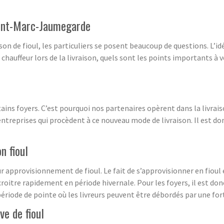
aint-Marc-Jaumegarde
ison de fioul, les particuliers se posent beaucoup de questions. L’
chauffeur lors de la livraison, quels sont les points importants à 
ains foyers. C’est pourquoi nos partenaires opèrent dans la livrais
ntreprises qui procèdent à ce nouveau mode de livraison. Il est do
n fioul
 leur approvisionnement de fioul. Le fait de s’approvisionner en fiou
croitre rapidement en période hivernale. Pour les foyers, il est do
 période de pointe où les livreurs peuvent être débordés par une f
ve de fioul