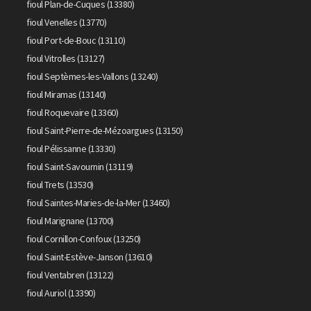
fioul Plan-de-Cuques (13380)
fioul Venelles (13770)
fioul Port-de-Bouc (13110)
fioul Vitrolles (13127)
fioul Septèmes-les-Vallons (13240)
fioul Miramas (13140)
fioul Roquevaire (13360)
fioul Saint-Pierre-de-Mézoargues (13150)
fioul Pélissanne (13330)
fioul Saint-Savournin (13119)
fioul Trets (13530)
fioul Saintes-Maries-de-la-Mer (13460)
fioul Marignane (13700)
fioul Cornillon-Confoux (13250)
fioul Saint-Estève-Janson (13610)
fioul Ventabren (13122)
fioul Auriol (13390)