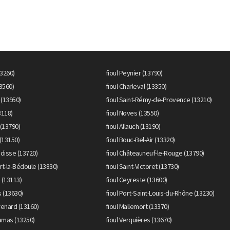
13260)
fioul Peynier (13790)
13560)
fioul Charleval (13350)
 (13950)
fioul Saint-Rémy-de-Provence (13210)
3118)
fioul Noves (13550)
 (13790)
fioul Allauch (13190)
 (13150)
fioul Bouc-Bel-Air (13320)
ladisse (13720)
fioul Châteauneuf-le-Rouge (13790)
rt-la-Bédoule (13830)
fioul Saint-Victoret (13730)
 (13113)
fioul Ceyreste (13600)
s (13630)
fioul Port-Saint-Louis-du-Rhône (13230)
renard (13160)
fioul Mallemort (13370)
hamas (13250)
fioul Verquières (13670)