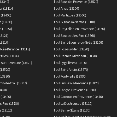
(13340)
fioul Baux-de-Provence (13520)
er (13114)
fioul Arles (13104)
 (13400)
fioul Martigues (13500)
n (13690)
fioul Gignac-la-Nerthe (13180)
e (13850)
fioul Peyrolles-en-Provence (13860)
13121)
fioul Sausset-les-Pins (13960)
(13710)
fioul Saint-Étienne-du-Grès (13103)
ul-lès-Durance (13115)
fioul Fos-sur-Mer (13270)
rgues (13126)
fioul Pennes-Mirabeau (13170)
e-sur-Huveaune (13821)
fioul Eygalières (13810)
 (13520)
fioul Saint-Andiol (13670)
(13890)
fioul Fontvieille (13990)
rtin-de-Crau (13310)
fioul Ensuès-la-Redonne (13820)
3450)
fioul Lançon-Provence (13680)
 (13490)
fioul Carnoux-en-Provence (13470)
s-Pins (13780)
fioul La Destrousse (13112)
e (13120)
fioul Berre-l'Étang (13130)