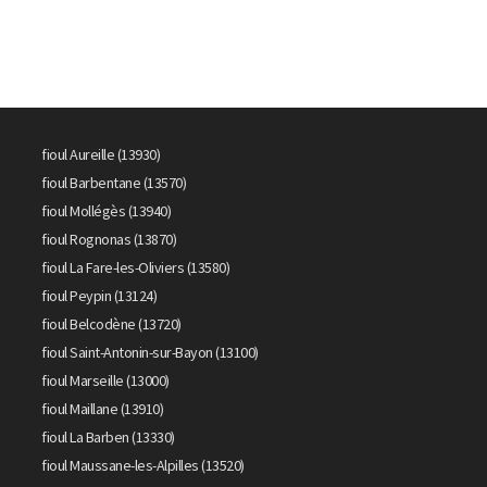
fioul Aureille (13930)
fioul Barbentane (13570)
fioul Mollégès (13940)
fioul Rognonas (13870)
fioul La Fare-les-Oliviers (13580)
fioul Peypin (13124)
fioul Belcodène (13720)
fioul Saint-Antonin-sur-Bayon (13100)
fioul Marseille (13000)
fioul Maillane (13910)
fioul La Barben (13330)
fioul Maussane-les-Alpilles (13520)