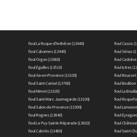
fioul La Roque-d'Anthéron (13640)
fioul Cassis (
fioul Cabannes (13440)
fioul Sénas (
fioul Orgon (13660)
fioul Cadolive
fioul Éguilles (13510)
fioul Istres (1
fioul Aix-en-Provence (13100)
fioul Rousset
fioul Saint-Cannat (13760)
fioul Boulbon
fioul Mimet (13105)
fioul La Bouil
fioul Saint-Marc-Jaumegarde (13100)
fioul Roquefo
fioul Salon-de-Provence (13300)
fioul Lamanon
fioul Rognes (13840)
fioul Eyrague
fioul Le Puy-Sainte-Réparade (13610)
fioul Château
fioul Cabriès (13480)
fioul Saint-C