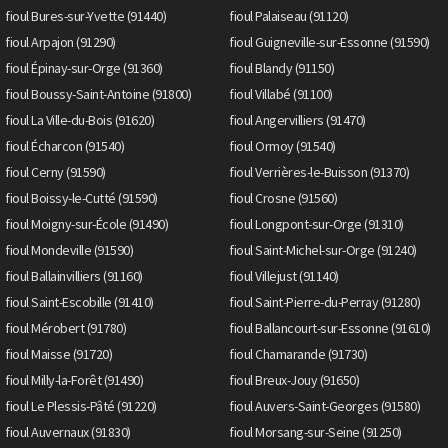
fioul Bures-sur-Yvette (91440)
fioul Palaiseau (91120)
fioul Arpajon (91290)
fioul Guigneville-sur-Essonne (91590)
fioul Épinay-sur-Orge (91360)
fioul Blandy (91150)
fioul Boussy-Saint-Antoine (91800)
fioul Villabé (91100)
fioul La Ville-du-Bois (91620)
fioul Angervilliers (91470)
fioul Écharcon (91540)
fioul Ormoy (91540)
fioul Cerny (91590)
fioul Verrières-le-Buisson (91370)
fioul Boissy-le-Cutté (91590)
fioul Crosne (91560)
fioul Moigny-sur-École (91490)
fioul Longpont-sur-Orge (91310)
fioul Mondeville (91590)
fioul Saint-Michel-sur-Orge (91240)
fioul Ballainvilliers (91160)
fioul Villejust (91140)
fioul Saint-Escobille (91410)
fioul Saint-Pierre-du-Perray (91280)
fioul Mérobert (91780)
fioul Ballancourt-sur-Essonne (91610)
fioul Maisse (91720)
fioul Chamarande (91730)
fioul Milly-la-Forêt (91490)
fioul Breux-Jouy (91650)
fioul Le Plessis-Pâté (91220)
fioul Auvers-Saint-Georges (91580)
fioul Auvernaux (91830)
fioul Morsang-sur-Seine (91250)