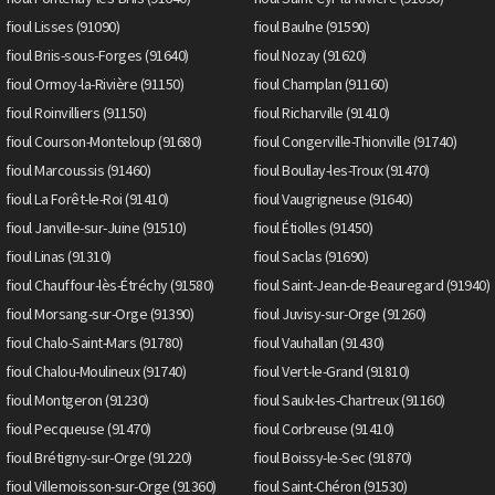
fioul Lisses (91090)
fioul Baulne (91590)
fioul Briis-sous-Forges (91640)
fioul Nozay (91620)
fioul Ormoy-la-Rivière (91150)
fioul Champlan (91160)
fioul Roinvilliers (91150)
fioul Richarville (91410)
fioul Courson-Monteloup (91680)
fioul Congerville-Thionville (91740)
fioul Marcoussis (91460)
fioul Boullay-les-Troux (91470)
fioul La Forêt-le-Roi (91410)
fioul Vaugrigneuse (91640)
fioul Janville-sur-Juine (91510)
fioul Étiolles (91450)
fioul Linas (91310)
fioul Saclas (91690)
fioul Chauffour-lès-Étréchy (91580)
fioul Saint-Jean-de-Beauregard (91940)
fioul Morsang-sur-Orge (91390)
fioul Juvisy-sur-Orge (91260)
fioul Chalo-Saint-Mars (91780)
fioul Vauhallan (91430)
fioul Chalou-Moulineux (91740)
fioul Vert-le-Grand (91810)
fioul Montgeron (91230)
fioul Saulx-les-Chartreux (91160)
fioul Pecqueuse (91470)
fioul Corbreuse (91410)
fioul Brétigny-sur-Orge (91220)
fioul Boissy-le-Sec (91870)
fioul Villemoisson-sur-Orge (91360)
fioul Saint-Chéron (91530)