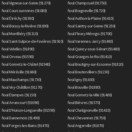
fioul Vigneux-sur-Seine (91270)
fioul Champcueil (91750)
fioul Courcouronnes (91080)
fioul Boigneville (91720)
fioul Étréchy (91580)
fioul Authon-la-Plaine (91410)
fioul Boissy-la-Rivière (91690)
fioul Saintry-sur-Seine (91250)
fioul Montlhéry (91310)
fioul Fleury-Mérogis (91700)
fioul Saint-Sulpice-de-Favières (91910)
fioul Varennes-Jarcy (91480)
fioul Videlles (91890)
fioul Quincy-sous-Sénart (91480)
fioul Orveau (91590)
fioul Granges-le-Roi (91410)
fioul Gometz-le-Châtel (91940)
fioul Boutigny-sur-Essonne (91820)
fioul Méréville (91660)
fioul Boutervilliers (91150)
fioul Mauchamps (91730)
fioul Igny (91430)
fioul Viry-Châtillon (91170)
fioul Bouville (91880)
fioul Étampes (91150)
fioul Gometz-la-Ville (91400)
fioul Arrancourt (91690)
fioul Bièvres (91570)
fioul D'Huison-Longueville (91590)
fioul Chatignonville (91410)
fioul Dannemois (91490)
fioul Chevannes (91750)
fioul Forges-les-Bains (91470)
fioul Angerville (91670)