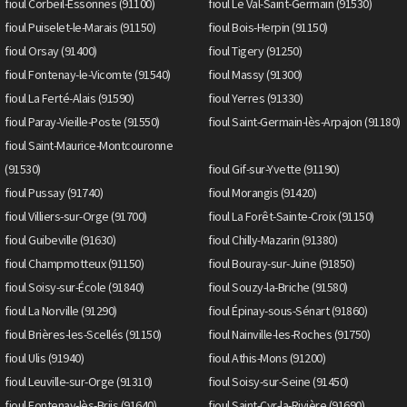
fioul Corbeil-Essonnes (91100)
fioul Le Val-Saint-Germain (91530)
fioul Puiselet-le-Marais (91150)
fioul Bois-Herpin (91150)
fioul Orsay (91400)
fioul Tigery (91250)
fioul Fontenay-le-Vicomte (91540)
fioul Massy (91300)
fioul La Ferté-Alais (91590)
fioul Yerres (91330)
fioul Paray-Vieille-Poste (91550)
fioul Saint-Germain-lès-Arpajon (91180)
fioul Saint-Maurice-Montcouronne
(91530)
fioul Gif-sur-Yvette (91190)
fioul Pussay (91740)
fioul Morangis (91420)
fioul Villiers-sur-Orge (91700)
fioul La Forêt-Sainte-Croix (91150)
fioul Guibeville (91630)
fioul Chilly-Mazarin (91380)
fioul Champmotteux (91150)
fioul Bouray-sur-Juine (91850)
fioul Soisy-sur-École (91840)
fioul Souzy-la-Briche (91580)
fioul La Norville (91290)
fioul Épinay-sous-Sénart (91860)
fioul Brières-les-Scellés (91150)
fioul Nainville-les-Roches (91750)
fioul Ulis (91940)
fioul Athis-Mons (91200)
fioul Leuville-sur-Orge (91310)
fioul Soisy-sur-Seine (91450)
fioul Fontenay-lès-Briis (91640)
fioul Saint-Cyr-la-Rivière (91690)