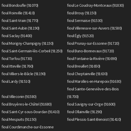
fioul Bondoufle (91070)
fioul Le Coudray-Montceaux (91830)
fioul Roinville (91410)
fioul Brouy (91150)
fioul Saint-Vrain (91770)
fioul Sermaise (91530)
fioul Saint-Aubin (91190)
fioul Villeneuve-sur-Auvers (91580)
fioul Saclay (91400)
fioul Égly (91520)
fioul Morigny-Champigny (91150)
fioul Prunay-sur-Essonne (91720)
fioul Saint-Germain-lès-Corbeil (91250)
fioul Buno-Bonnevaux (91720)
fioul Torfou (91730)
fioul Fontaine-la-Rivière (91690)
fioul Itteville (91760)
fioul Breuillet (91650)
fioul Villiers-le-Bâcle (91190)
fioul Cheptainville (91630)
fioul Lardy (91510)
fioul Marolles-en-Hurepoix (91630)
fioul Sainte-Geneviève-des-Bois
fioul Villeconin (91580)
(91700)
fioul Bruyères-le-Châtel (91680)
fioul Savigny-sur-Orge (91600)
fioul Saint-Cyr-sous-Dourdan (91410)
fioul Ollainville (91290)
fioul Mespuits (91150)
fioul Plessis-Saint-Benoist (91410)
fioul Courdimanche-sur-Essonne