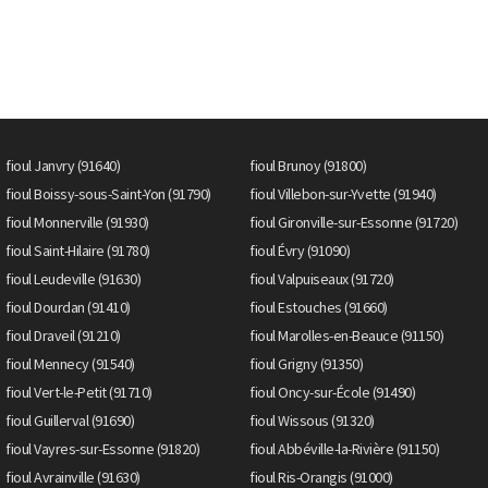
fioul Janvry (91640)
fioul Brunoy (91800)
fioul Boissy-sous-Saint-Yon (91790)
fioul Villebon-sur-Yvette (91940)
fioul Monnerville (91930)
fioul Gironville-sur-Essonne (91720)
fioul Saint-Hilaire (91780)
fioul Évry (91090)
fioul Leudeville (91630)
fioul Valpuiseaux (91720)
fioul Dourdan (91410)
fioul Estouches (91660)
fioul Draveil (91210)
fioul Marolles-en-Beauce (91150)
fioul Mennecy (91540)
fioul Grigny (91350)
fioul Vert-le-Petit (91710)
fioul Oncy-sur-École (91490)
fioul Guillerval (91690)
fioul Wissous (91320)
fioul Vayres-sur-Essonne (91820)
fioul Abbéville-la-Rivière (91150)
fioul Avrainville (91630)
fioul Ris-Orangis (91000)