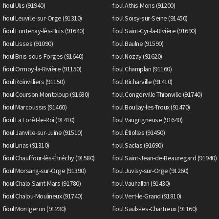
fioul Ulis (91940)
fioul Athis-Mons (91200)
fioul Leuville-sur-Orge (91310)
fioul Soisy-sur-Seine (91450)
fioul Fontenay-lès-Briis (91640)
fioul Saint-Cyr-la-Rivière (91690)
fioul Lisses (91090)
fioul Baulne (91590)
fioul Briis-sous-Forges (91640)
fioul Nozay (91620)
fioul Ormoy-la-Rivière (91150)
fioul Champlan (91160)
fioul Roinvilliers (91150)
fioul Richarville (91410)
fioul Courson-Monteloup (91680)
fioul Congerville-Thionville (91740)
fioul Marcoussis (91460)
fioul Boullay-les-Troux (91470)
fioul La Forêt-le-Roi (91410)
fioul Vaugrigneuse (91640)
fioul Janville-sur-Juine (91510)
fioul Étiolles (91450)
fioul Linas (91310)
fioul Saclas (91690)
fioul Chauffour-lès-Étréchy (91580)
fioul Saint-Jean-de-Beauregard (91940)
fioul Morsang-sur-Orge (91390)
fioul Juvisy-sur-Orge (91260)
fioul Chalo-Saint-Mars (91780)
fioul Vauhallan (91430)
fioul Chalou-Moulineux (91740)
fioul Vert-le-Grand (91810)
fioul Montgeron (91230)
fioul Saulx-les-Chartreux (91160)