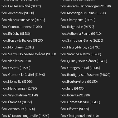
fioul Le Plessis-Pâté (91220)
fioul Auvers-Saint-Georges (91580)
fioul Auvernaux (91830)
fioul Morsang-sur-Seine (91250)
fioul Vigneux-sur-Seine (91270)
fioul Champcueil (91750)
fioul Courcouronnes (91080)
fioul Boigneville (91720)
fioul Étréchy (91580)
fioul Authon-la-Plaine (91410)
fioul Boissy-la-Rivière (91690)
fioul Saintry-sur-Seine (91250)
fioul Montlhéry (91310)
fioul Fleury-Mérogis (91700)
fioul Saint-Sulpice-de-Favières (91910)
fioul Varennes-Jarcy (91480)
fioul Videlles (91890)
fioul Quincy-sous-Sénart (91480)
fioul Orveau (91590)
fioul Granges-le-Roi (91410)
fioul Gometz-le-Châtel (91940)
fioul Boutigny-sur-Essonne (91820)
fioul Méréville (91660)
fioul Boutervilliers (91150)
fioul Mauchamps (91730)
fioul Igny (91430)
fioul Viry-Châtillon (91170)
fioul Bouville (91880)
fioul Étampes (91150)
fioul Gometz-la-Ville (91400)
fioul Arrancourt (91690)
fioul Bièvres (91570)
fioul D'Huison-Longueville (91590)
fioul Chatignonville (91410)