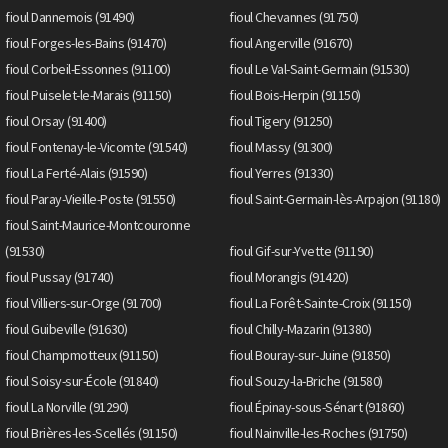
fioul Dannemois (91490)
fioul Chevannes (91750)
fioul Forges-les-Bains (91470)
fioul Angerville (91670)
fioul Corbeil-Essonnes (91100)
fioul Le Val-Saint-Germain (91530)
fioul Puiselet-le-Marais (91150)
fioul Bois-Herpin (91150)
fioul Orsay (91400)
fioul Tigery (91250)
fioul Fontenay-le-Vicomte (91540)
fioul Massy (91300)
fioul La Ferté-Alais (91590)
fioul Yerres (91330)
fioul Paray-Vieille-Poste (91550)
fioul Saint-Germain-lès-Arpajon (91180)
fioul Saint-Maurice-Montcouronne
(91530)
fioul Gif-sur-Yvette (91190)
fioul Pussay (91740)
fioul Morangis (91420)
fioul Villiers-sur-Orge (91700)
fioul La Forêt-Sainte-Croix (91150)
fioul Guibeville (91630)
fioul Chilly-Mazarin (91380)
fioul Champmotteux (91150)
fioul Bouray-sur-Juine (91850)
fioul Soisy-sur-École (91840)
fioul Souzy-la-Briche (91580)
fioul La Norville (91290)
fioul Épinay-sous-Sénart (91860)
fioul Brières-les-Scellés (91150)
fioul Nainville-les-Roches (91750)