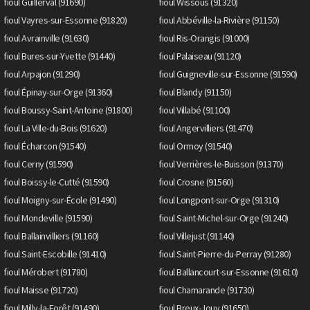
fioul Guillerval (91690)
fioul Wissous (91320)
fioul Vayres-sur-Essonne (91820)
fioul Abbéville-la-Rivière (91150)
fioul Avrainville (91630)
fioul Ris-Orangis (91000)
fioul Bures-sur-Yvette (91440)
fioul Palaiseau (91120)
fioul Arpajon (91290)
fioul Guigneville-sur-Essonne (91590)
fioul Épinay-sur-Orge (91360)
fioul Blandy (91150)
fioul Boussy-Saint-Antoine (91800)
fioul Villabé (91100)
fioul La Ville-du-Bois (91620)
fioul Angervilliers (91470)
fioul Écharcon (91540)
fioul Ormoy (91540)
fioul Cerny (91590)
fioul Verrières-le-Buisson (91370)
fioul Boissy-le-Cutté (91590)
fioul Crosne (91560)
fioul Moigny-sur-École (91490)
fioul Longpont-sur-Orge (91310)
fioul Mondeville (91590)
fioul Saint-Michel-sur-Orge (91240)
fioul Ballainvilliers (91160)
fioul Villejust (91140)
fioul Saint-Escobille (91410)
fioul Saint-Pierre-du-Perray (91280)
fioul Mérobert (91780)
fioul Ballancourt-sur-Essonne (91610)
fioul Maisse (91720)
fioul Chamarande (91730)
fioul Milly-la-Forêt (91490)
fioul Breux-Jouy (91650)