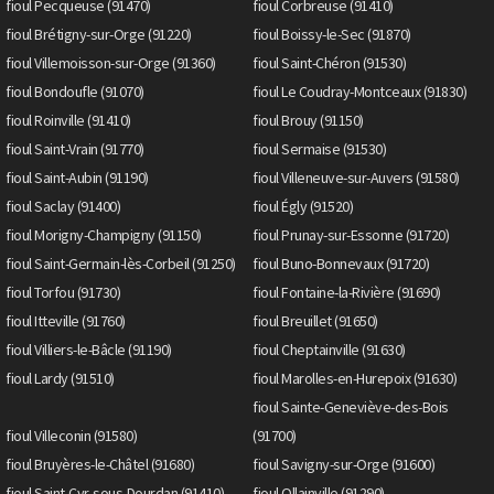
fioul Pecqueuse (91470)
fioul Corbreuse (91410)
fioul Brétigny-sur-Orge (91220)
fioul Boissy-le-Sec (91870)
fioul Villemoisson-sur-Orge (91360)
fioul Saint-Chéron (91530)
fioul Bondoufle (91070)
fioul Le Coudray-Montceaux (91830)
fioul Roinville (91410)
fioul Brouy (91150)
fioul Saint-Vrain (91770)
fioul Sermaise (91530)
fioul Saint-Aubin (91190)
fioul Villeneuve-sur-Auvers (91580)
fioul Saclay (91400)
fioul Égly (91520)
fioul Morigny-Champigny (91150)
fioul Prunay-sur-Essonne (91720)
fioul Saint-Germain-lès-Corbeil (91250)
fioul Buno-Bonnevaux (91720)
fioul Torfou (91730)
fioul Fontaine-la-Rivière (91690)
fioul Itteville (91760)
fioul Breuillet (91650)
fioul Villiers-le-Bâcle (91190)
fioul Cheptainville (91630)
fioul Lardy (91510)
fioul Marolles-en-Hurepoix (91630)
fioul Sainte-Geneviève-des-Bois
fioul Villeconin (91580)
(91700)
fioul Bruyères-le-Châtel (91680)
fioul Savigny-sur-Orge (91600)
fioul Saint-Cyr-sous-Dourdan (91410)
fioul Ollainville (91290)