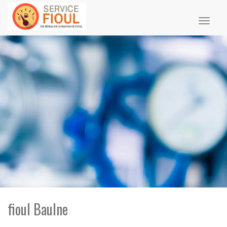
Toggl
naviga
fioul Baulne