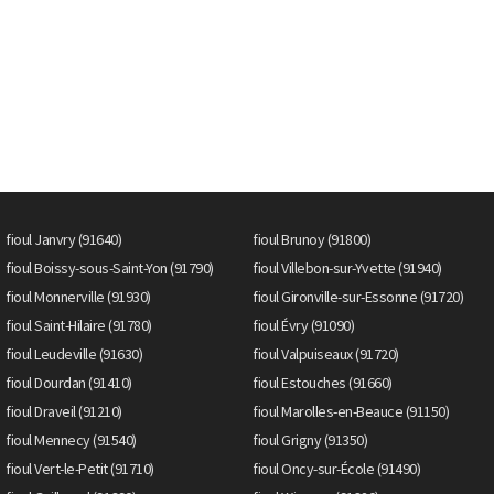
fioul Janvry (91640)
fioul Brunoy (91800)
fioul Boissy-sous-Saint-Yon (91790)
fioul Villebon-sur-Yvette (91940)
fioul Monnerville (91930)
fioul Gironville-sur-Essonne (91720)
fioul Saint-Hilaire (91780)
fioul Évry (91090)
fioul Leudeville (91630)
fioul Valpuiseaux (91720)
fioul Dourdan (91410)
fioul Estouches (91660)
fioul Draveil (91210)
fioul Marolles-en-Beauce (91150)
fioul Mennecy (91540)
fioul Grigny (91350)
fioul Vert-le-Petit (91710)
fioul Oncy-sur-École (91490)