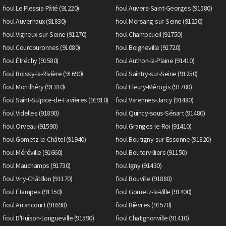
fioul Le Plessis-Pâté (91220)
fioul Auvers-Saint-Georges (91580)
fioul Auvernaux (91830)
fioul Morsang-sur-Seine (91250)
fioul Vigneux-sur-Seine (91270)
fioul Champcueil (91750)
fioul Courcouronnes (91080)
fioul Boigneville (91720)
fioul Étréchy (91580)
fioul Authon-la-Plaine (91410)
fioul Boissy-la-Rivière (91690)
fioul Saintry-sur-Seine (91250)
fioul Montlhéry (91310)
fioul Fleury-Mérogis (91700)
fioul Saint-Sulpice-de-Favières (91910)
fioul Varennes-Jarcy (91480)
fioul Videlles (91890)
fioul Quincy-sous-Sénart (91480)
fioul Orveau (91590)
fioul Granges-le-Roi (91410)
fioul Gometz-le-Châtel (91940)
fioul Boutigny-sur-Essonne (91820)
fioul Méréville (91660)
fioul Boutervilliers (91150)
fioul Mauchamps (91730)
fioul Igny (91430)
fioul Viry-Châtillon (91170)
fioul Bouville (91880)
fioul Étampes (91150)
fioul Gometz-la-Ville (91400)
fioul Arrancourt (91690)
fioul Bièvres (91570)
fioul D'Huison-Longueville (91590)
fioul Chatignonville (91410)