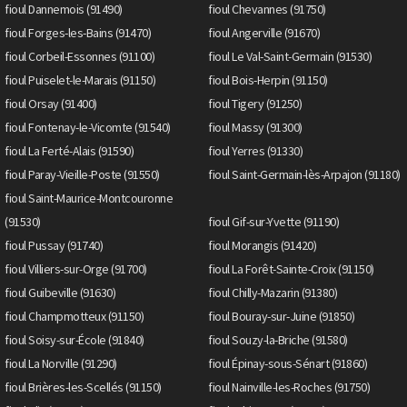
fioul Dannemois (91490)
fioul Chevannes (91750)
fioul Forges-les-Bains (91470)
fioul Angerville (91670)
fioul Corbeil-Essonnes (91100)
fioul Le Val-Saint-Germain (91530)
fioul Puiselet-le-Marais (91150)
fioul Bois-Herpin (91150)
fioul Orsay (91400)
fioul Tigery (91250)
fioul Fontenay-le-Vicomte (91540)
fioul Massy (91300)
fioul La Ferté-Alais (91590)
fioul Yerres (91330)
fioul Paray-Vieille-Poste (91550)
fioul Saint-Germain-lès-Arpajon (91180)
fioul Saint-Maurice-Montcouronne
(91530)
fioul Gif-sur-Yvette (91190)
fioul Pussay (91740)
fioul Morangis (91420)
fioul Villiers-sur-Orge (91700)
fioul La Forêt-Sainte-Croix (91150)
fioul Guibeville (91630)
fioul Chilly-Mazarin (91380)
fioul Champmotteux (91150)
fioul Bouray-sur-Juine (91850)
fioul Soisy-sur-École (91840)
fioul Souzy-la-Briche (91580)
fioul La Norville (91290)
fioul Épinay-sous-Sénart (91860)
fioul Brières-les-Scellés (91150)
fioul Nainville-les-Roches (91750)