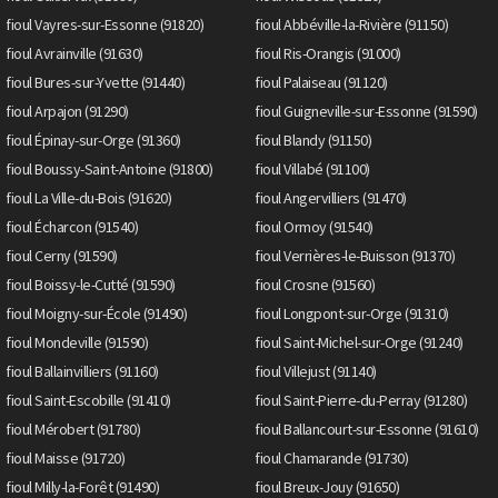
fioul Vayres-sur-Essonne (91820)
fioul Abbéville-la-Rivière (91150)
fioul Avrainville (91630)
fioul Ris-Orangis (91000)
fioul Bures-sur-Yvette (91440)
fioul Palaiseau (91120)
fioul Arpajon (91290)
fioul Guigneville-sur-Essonne (91590)
fioul Épinay-sur-Orge (91360)
fioul Blandy (91150)
fioul Boussy-Saint-Antoine (91800)
fioul Villabé (91100)
fioul La Ville-du-Bois (91620)
fioul Angervilliers (91470)
fioul Écharcon (91540)
fioul Ormoy (91540)
fioul Cerny (91590)
fioul Verrières-le-Buisson (91370)
fioul Boissy-le-Cutté (91590)
fioul Crosne (91560)
fioul Moigny-sur-École (91490)
fioul Longpont-sur-Orge (91310)
fioul Mondeville (91590)
fioul Saint-Michel-sur-Orge (91240)
fioul Ballainvilliers (91160)
fioul Villejust (91140)
fioul Saint-Escobille (91410)
fioul Saint-Pierre-du-Perray (91280)
fioul Mérobert (91780)
fioul Ballancourt-sur-Essonne (91610)
fioul Maisse (91720)
fioul Chamarande (91730)
fioul Milly-la-Forêt (91490)
fioul Breux-Jouy (91650)