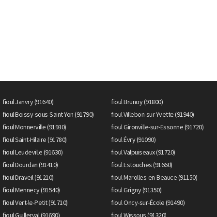
fioul Janvry (91640)
fioul Brunoy (91800)
fioul Boissy-sous-Saint-Yon (91790)
fioul Villebon-sur-Yvette (91940)
fioul Monnerville (91930)
fioul Gironville-sur-Essonne (91720)
fioul Saint-Hilaire (91780)
fioul Évry (91090)
fioul Leudeville (91630)
fioul Valpuiseaux (91720)
fioul Dourdan (91410)
fioul Estouches (91660)
fioul Draveil (91210)
fioul Marolles-en-Beauce (91150)
fioul Mennecy (91540)
fioul Grigny (91350)
fioul Vert-le-Petit (91710)
fioul Oncy-sur-École (91490)
fioul Guillerval (91690)
fioul Wissous (91320)