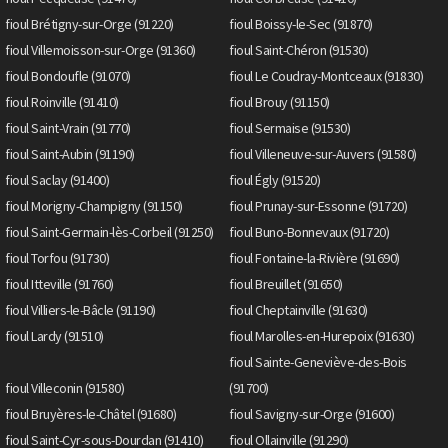
fioul Brétigny-sur-Orge (91220)
fioul Boissy-le-Sec (91870)
fioul Villemoisson-sur-Orge (91360)
fioul Saint-Chéron (91530)
fioul Bondoufle (91070)
fioul Le Coudray-Montceaux (91830)
fioul Roinville (91410)
fioul Brouy (91150)
fioul Saint-Vrain (91770)
fioul Sermaise (91530)
fioul Saint-Aubin (91190)
fioul Villeneuve-sur-Auvers (91580)
fioul Saclay (91400)
fioul Égly (91520)
fioul Morigny-Champigny (91150)
fioul Prunay-sur-Essonne (91720)
fioul Saint-Germain-lès-Corbeil (91250)
fioul Buno-Bonnevaux (91720)
fioul Torfou (91730)
fioul Fontaine-la-Rivière (91690)
fioul Itteville (91760)
fioul Breuillet (91650)
fioul Villiers-le-Bâcle (91190)
fioul Cheptainville (91630)
fioul Lardy (91510)
fioul Marolles-en-Hurepoix (91630)
fioul Sainte-Geneviève-des-Bois
fioul Villeconin (91580)
(91700)
fioul Bruyères-le-Châtel (91680)
fioul Savigny-sur-Orge (91600)
fioul Saint-Cyr-sous-Dourdan (91410)
fioul Ollainville (91290)