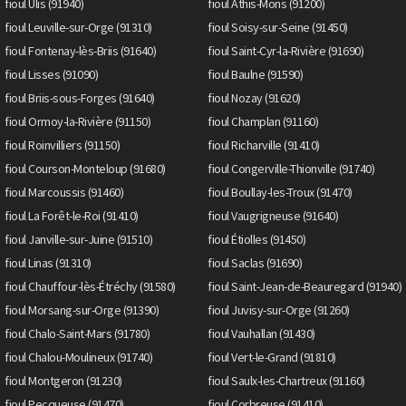
fioul Ulis (91940)
fioul Athis-Mons (91200)
fioul Leuville-sur-Orge (91310)
fioul Soisy-sur-Seine (91450)
fioul Fontenay-lès-Briis (91640)
fioul Saint-Cyr-la-Rivière (91690)
fioul Lisses (91090)
fioul Baulne (91590)
fioul Briis-sous-Forges (91640)
fioul Nozay (91620)
fioul Ormoy-la-Rivière (91150)
fioul Champlan (91160)
fioul Roinvilliers (91150)
fioul Richarville (91410)
fioul Courson-Monteloup (91680)
fioul Congerville-Thionville (91740)
fioul Marcoussis (91460)
fioul Boullay-les-Troux (91470)
fioul La Forêt-le-Roi (91410)
fioul Vaugrigneuse (91640)
fioul Janville-sur-Juine (91510)
fioul Étiolles (91450)
fioul Linas (91310)
fioul Saclas (91690)
fioul Chauffour-lès-Étréchy (91580)
fioul Saint-Jean-de-Beauregard (91940)
fioul Morsang-sur-Orge (91390)
fioul Juvisy-sur-Orge (91260)
fioul Chalo-Saint-Mars (91780)
fioul Vauhallan (91430)
fioul Chalou-Moulineux (91740)
fioul Vert-le-Grand (91810)
fioul Montgeron (91230)
fioul Saulx-les-Chartreux (91160)
fioul Pecqueuse (91470)
fioul Corbreuse (91410)