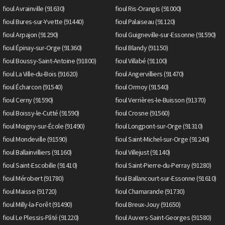
fioul Avrainville (91630)
fioul Ris-Orangis (91000)
fioul Bures-sur-Yvette (91440)
fioul Palaiseau (91120)
fioul Arpajon (91290)
fioul Guigneville-sur-Essonne (91590)
fioul Épinay-sur-Orge (91360)
fioul Blandy (91150)
fioul Boussy-Saint-Antoine (91800)
fioul Villabé (91100)
fioul La Ville-du-Bois (91620)
fioul Angervilliers (91470)
fioul Écharcon (91540)
fioul Ormoy (91540)
fioul Cerny (91590)
fioul Verrières-le-Buisson (91370)
fioul Boissy-le-Cutté (91590)
fioul Crosne (91560)
fioul Moigny-sur-École (91490)
fioul Longpont-sur-Orge (91310)
fioul Mondeville (91590)
fioul Saint-Michel-sur-Orge (91240)
fioul Ballainvilliers (91160)
fioul Villejust (91140)
fioul Saint-Escobille (91410)
fioul Saint-Pierre-du-Perray (91280)
fioul Mérobert (91780)
fioul Ballancourt-sur-Essonne (91610)
fioul Maisse (91720)
fioul Chamarande (91730)
fioul Milly-la-Forêt (91490)
fioul Breux-Jouy (91650)
fioul Le Plessis-Pâté (91220)
fioul Auvers-Saint-Georges (91580)