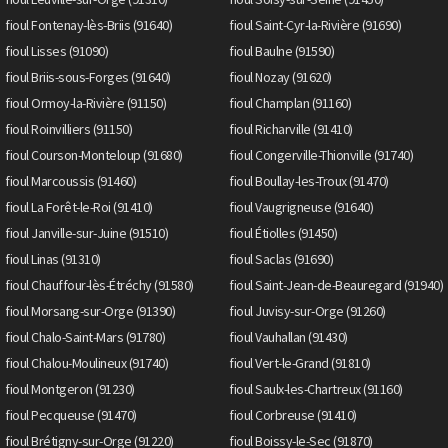
fioul Fontenay-lès-Briis (91640)
fioul Saint-Cyr-la-Rivière (91690)
fioul Lisses (91090)
fioul Baulne (91590)
fioul Briis-sous-Forges (91640)
fioul Nozay (91620)
fioul Ormoy-la-Rivière (91150)
fioul Champlan (91160)
fioul Roinvilliers (91150)
fioul Richarville (91410)
fioul Courson-Monteloup (91680)
fioul Congerville-Thionville (91740)
fioul Marcoussis (91460)
fioul Boullay-les-Troux (91470)
fioul La Forêt-le-Roi (91410)
fioul Vaugrigneuse (91640)
fioul Janville-sur-Juine (91510)
fioul Étiolles (91450)
fioul Linas (91310)
fioul Saclas (91690)
fioul Chauffour-lès-Étréchy (91580)
fioul Saint-Jean-de-Beauregard (91940)
fioul Morsang-sur-Orge (91390)
fioul Juvisy-sur-Orge (91260)
fioul Chalo-Saint-Mars (91780)
fioul Vauhallan (91430)
fioul Chalou-Moulineux (91740)
fioul Vert-le-Grand (91810)
fioul Montgeron (91230)
fioul Saulx-les-Chartreux (91160)
fioul Pecqueuse (91470)
fioul Corbreuse (91410)
fioul Brétigny-sur-Orge (91220)
fioul Boissy-le-Sec (91870)