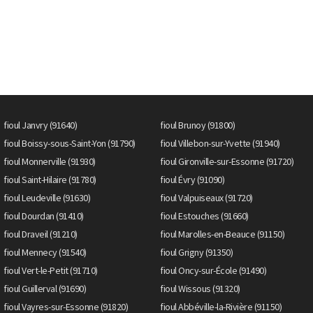
fioul Janvry (91640)
fioul Brunoy (91800)
fioul Boissy-sous-Saint-Yon (91790)
fioul Villebon-sur-Yvette (91940)
fioul Monnerville (91930)
fioul Gironville-sur-Essonne (91720)
fioul Saint-Hilaire (91780)
fioul Évry (91090)
fioul Leudeville (91630)
fioul Valpuiseaux (91720)
fioul Dourdan (91410)
fioul Estouches (91660)
fioul Draveil (91210)
fioul Marolles-en-Beauce (91150)
fioul Mennecy (91540)
fioul Grigny (91350)
fioul Vert-le-Petit (91710)
fioul Oncy-sur-École (91490)
fioul Guillerval (91690)
fioul Wissous (91320)
fioul Vayres-sur-Essonne (91820)
fioul Abbéville-la-Rivière (91150)