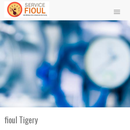
Toggl
naviga
fioul Tigery