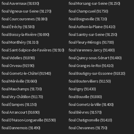
fioul Auvernaux (91830)
fioul Morsang-sur-Seine (91250)
fioul Vigneux-sur-Seine (91270)
fioul Champcueil (91750)
fioul Courcouronnes (91080)
fioul Boigneville (91720)
fioul Étréchy (91580)
fioul Authon-la-Plaine (91410)
fioul Boissy-la-Rivière (91690)
fioul Saintry-sur-Seine (91250)
fioul Montlhéry (91310)
fioul Fleury-Mérogis (91700)
fioul Saint-Sulpice-de-Favières (91910)
fioul Varennes-Jarcy (91480)
fioul Videlles (91890)
fioul Quincy-sous-Sénart (91480)
fioul Orveau (91590)
fioul Granges-le-Roi (91410)
fioul Gometz-le-Châtel (91940)
fioul Boutigny-sur-Essonne (91820)
fioul Méréville (91660)
fioul Boutervilliers (91150)
fioul Mauchamps (91730)
fioul Igny (91430)
fioul Viry-Châtillon (91170)
fioul Bouville (91880)
fioul Étampes (91150)
fioul Gometz-la-Ville (91400)
fioul Arrancourt (91690)
fioul Bièvres (91570)
fioul D'Huison-Longueville (91590)
fioul Chatignonville (91410)
fioul Dannemois (91490)
fioul Chevannes (91750)