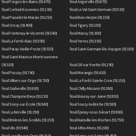
fioul Forges-les-Bains (91470)
fioul Angerville (91670)
fioul Corbeil-Essonnes (91100)
fioul Le Val-Saint-Germain (91530)
fioul Puiselet-le-Marais (91150)
fioul Bois-Herpin (91150)
fioul Orsay (91400)
fioul Tigery (91250)
fioul Fontenay-le-Vicomte (91540)
fioul Massy (91300)
fioul La Ferté-Alais (91590)
fioul Yerres (91330)
fioul Paray-Vieille-Poste (91550)
fioul Saint-Germain-lès-Arpajon (91180)
fioul Saint-Maurice-Montcouronne
(91530)
fioul Gif-sur-Yvette (91190)
fioul Pussay (91740)
fioul Morangis (91420)
fioul Villiers-sur-Orge (91700)
fioul La Forêt-Sainte-Croix (91150)
fioul Guibeville (91630)
fioul Chilly-Mazarin (91380)
fioul Champmotteux (91150)
fioul Bouray-sur-Juine (91850)
fioul Soisy-sur-École (91840)
fioul Souzy-la-Briche (91580)
fioul La Norville (91290)
fioul Épinay-sous-Sénart (91860)
fioul Brières-les-Scellés (91150)
fioul Nainville-les-Roches (91750)
fioul Ulis (91940)
fioul Athis-Mons (91200)
fioul Leuville-sur-Orge (91310)
fioul Soisy-sur-Seine (91450)