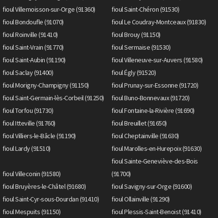
fioul Villemoisson-sur-Orge (91360)
fioul Saint-Chéron (91530)
fioul Bondoufle (91070)
fioul Le Coudray-Montceaux (91830)
fioul Roinville (91410)
fioul Brouy (91150)
fioul Saint-Vrain (91770)
fioul Sermaise (91530)
fioul Saint-Aubin (91190)
fioul Villeneuve-sur-Auvers (91580)
fioul Saclay (91400)
fioul Égly (91520)
fioul Morigny-Champigny (91150)
fioul Prunay-sur-Essonne (91720)
fioul Saint-Germain-lès-Corbeil (91250)
fioul Buno-Bonnevaux (91720)
fioul Torfou (91730)
fioul Fontaine-la-Rivière (91690)
fioul Itteville (91760)
fioul Breuillet (91650)
fioul Villiers-le-Bâcle (91190)
fioul Cheptainville (91630)
fioul Lardy (91510)
fioul Marolles-en-Hurepoix (91630)
fioul Sainte-Geneviève-des-Bois
fioul Villeconin (91580)
(91700)
fioul Bruyères-le-Châtel (91680)
fioul Savigny-sur-Orge (91600)
fioul Saint-Cyr-sous-Dourdan (91410)
fioul Ollainville (91290)
fioul Mespuits (91150)
fioul Plessis-Saint-Benoist (91410)