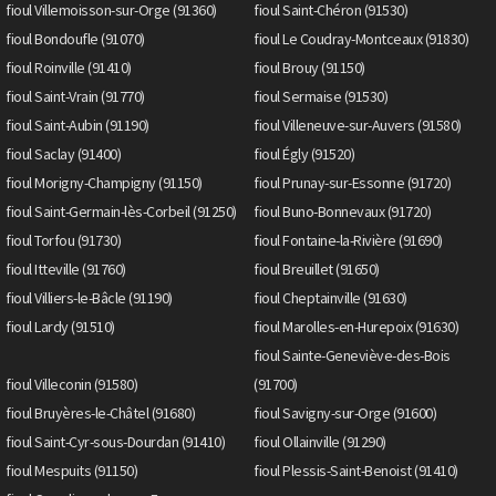
fioul Villemoisson-sur-Orge (91360)
fioul Saint-Chéron (91530)
fioul Bondoufle (91070)
fioul Le Coudray-Montceaux (91830)
fioul Roinville (91410)
fioul Brouy (91150)
fioul Saint-Vrain (91770)
fioul Sermaise (91530)
fioul Saint-Aubin (91190)
fioul Villeneuve-sur-Auvers (91580)
fioul Saclay (91400)
fioul Égly (91520)
fioul Morigny-Champigny (91150)
fioul Prunay-sur-Essonne (91720)
fioul Saint-Germain-lès-Corbeil (91250)
fioul Buno-Bonnevaux (91720)
fioul Torfou (91730)
fioul Fontaine-la-Rivière (91690)
fioul Itteville (91760)
fioul Breuillet (91650)
fioul Villiers-le-Bâcle (91190)
fioul Cheptainville (91630)
fioul Lardy (91510)
fioul Marolles-en-Hurepoix (91630)
fioul Sainte-Geneviève-des-Bois
fioul Villeconin (91580)
(91700)
fioul Bruyères-le-Châtel (91680)
fioul Savigny-sur-Orge (91600)
fioul Saint-Cyr-sous-Dourdan (91410)
fioul Ollainville (91290)
fioul Mespuits (91150)
fioul Plessis-Saint-Benoist (91410)