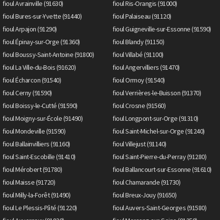
fioul Avrainville (91630)
fioul Ris-Orangis (91000)
fioul Bures-sur-Yvette (91440)
fioul Palaiseau (91120)
fioul Arpajon (91290)
fioul Guigneville-sur-Essonne (91590)
fioul Épinay-sur-Orge (91360)
fioul Blandy (91150)
fioul Boussy-Saint-Antoine (91800)
fioul Villabé (91100)
fioul La Ville-du-Bois (91620)
fioul Angervilliers (91470)
fioul Écharcon (91540)
fioul Ormoy (91540)
fioul Cerny (91590)
fioul Verrières-le-Buisson (91370)
fioul Boissy-le-Cutté (91590)
fioul Crosne (91560)
fioul Moigny-sur-École (91490)
fioul Longpont-sur-Orge (91310)
fioul Mondeville (91590)
fioul Saint-Michel-sur-Orge (91240)
fioul Ballainvilliers (91160)
fioul Villejust (91140)
fioul Saint-Escobille (91410)
fioul Saint-Pierre-du-Perray (91280)
fioul Mérobert (91780)
fioul Ballancourt-sur-Essonne (91610)
fioul Maisse (91720)
fioul Chamarande (91730)
fioul Milly-la-Forêt (91490)
fioul Breux-Jouy (91650)
fioul Le Plessis-Pâté (91220)
fioul Auvers-Saint-Georges (91580)