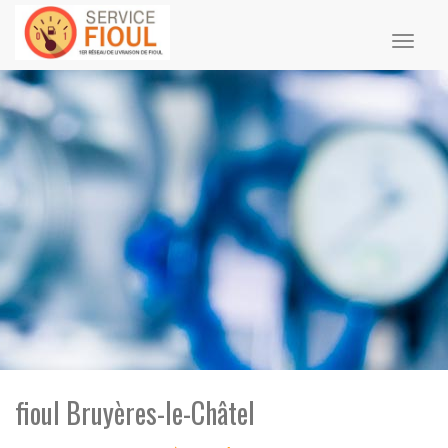
Toggl
naviga
fioul Bruyères-le-Châtel