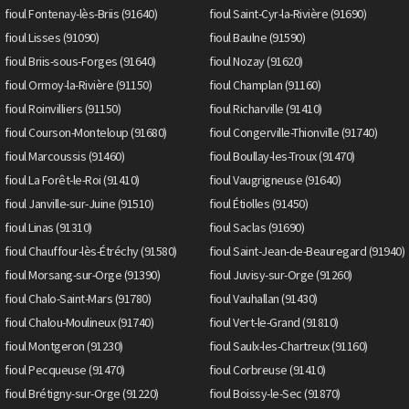
fioul Fontenay-lès-Briis (91640)
fioul Saint-Cyr-la-Rivière (91690)
fioul Lisses (91090)
fioul Baulne (91590)
fioul Briis-sous-Forges (91640)
fioul Nozay (91620)
fioul Ormoy-la-Rivière (91150)
fioul Champlan (91160)
fioul Roinvilliers (91150)
fioul Richarville (91410)
fioul Courson-Monteloup (91680)
fioul Congerville-Thionville (91740)
fioul Marcoussis (91460)
fioul Boullay-les-Troux (91470)
fioul La Forêt-le-Roi (91410)
fioul Vaugrigneuse (91640)
fioul Janville-sur-Juine (91510)
fioul Étiolles (91450)
fioul Linas (91310)
fioul Saclas (91690)
fioul Chauffour-lès-Étréchy (91580)
fioul Saint-Jean-de-Beauregard (91940)
fioul Morsang-sur-Orge (91390)
fioul Juvisy-sur-Orge (91260)
fioul Chalo-Saint-Mars (91780)
fioul Vauhallan (91430)
fioul Chalou-Moulineux (91740)
fioul Vert-le-Grand (91810)
fioul Montgeron (91230)
fioul Saulx-les-Chartreux (91160)
fioul Pecqueuse (91470)
fioul Corbreuse (91410)
fioul Brétigny-sur-Orge (91220)
fioul Boissy-le-Sec (91870)