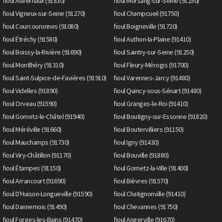
fioul Auvernaux (91830)
fioul Morsang-sur-Seine (91250)
fioul Vigneux-sur-Seine (91270)
fioul Champcueil (91750)
fioul Courcouronnes (91080)
fioul Boigneville (91720)
fioul Étréchy (91580)
fioul Authon-la-Plaine (91410)
fioul Boissy-la-Rivière (91690)
fioul Saintry-sur-Seine (91250)
fioul Montlhéry (91310)
fioul Fleury-Mérogis (91700)
fioul Saint-Sulpice-de-Favières (91910)
fioul Varennes-Jarcy (91480)
fioul Videlles (91890)
fioul Quincy-sous-Sénart (91480)
fioul Orveau (91590)
fioul Granges-le-Roi (91410)
fioul Gometz-le-Châtel (91940)
fioul Boutigny-sur-Essonne (91820)
fioul Méréville (91660)
fioul Boutervilliers (91150)
fioul Mauchamps (91730)
fioul Igny (91430)
fioul Viry-Châtillon (91170)
fioul Bouville (91880)
fioul Étampes (91150)
fioul Gometz-la-Ville (91400)
fioul Arrancourt (91690)
fioul Bièvres (91570)
fioul D'Huison-Longueville (91590)
fioul Chatignonville (91410)
fioul Dannemois (91490)
fioul Chevannes (91750)
fioul Forges-les-Bains (91470)
fioul Angerville (91670)