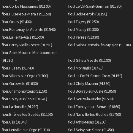
fioul Corbeil-Essonnes (91100)
fioul Le Val-Saint-Germain (91530)
fioul Puiselet-le-Marais (91150)
fioul Bois-Herpin (91150)
fioul Orsay (91400)
fioul Tigery (91250)
fioul Fontenay-le-Vicomte (91540)
fioul Massy (91300)
fioul La Ferté-Alais (91590)
fioul Yerres (91330)
fioul Paray-Vieille-Poste (91550)
fioul Saint-Germain-lès-Arpajon (91180)
fioul Saint-Maurice-Montcouronne
(91530)
fioul Gif-sur-Yvette (91190)
fioul Pussay (91740)
fioul Morangis (91420)
fioul Villiers-sur-Orge (91700)
fioul La Forêt-Sainte-Croix (91150)
fioul Guibeville (91630)
fioul Chilly-Mazarin (91380)
fioul Champmotteux (91150)
fioul Bouray-sur-Juine (91850)
fioul Soisy-sur-École (91840)
fioul Souzy-la-Briche (91580)
fioul La Norville (91290)
fioul Épinay-sous-Sénart (91860)
fioul Brières-les-Scellés (91150)
fioul Nainville-les-Roches (91750)
fioul Ulis (91940)
fioul Athis-Mons (91200)
fioul Leuville-sur-Orge (91310)
fioul Soisy-sur-Seine (91450)