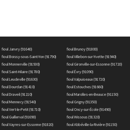
fioul Janvry (91640)
fioul Brunoy (91800)
fioul Boissy-sous-Saint-Yon (91790)
fioul Villebon-sur-Yvette (91940)
fioul Monnerville (91930)
fioul Gironville-sur-Essonne (91720)
fioul Saint-Hilaire (91780)
fioul Évry (91090)
fioul Leudeville (91630)
fioul Valpuiseaux (91720)
fioul Dourdan (91410)
fioul Estouches (91660)
fioul Draveil (91210)
fioul Marolles-en-Beauce (91150)
fioul Mennecy (91540)
fioul Grigny (91350)
fioul Vert-le-Petit (91710)
fioul Oncy-sur-École (91490)
fioul Guillerval (91690)
fioul Wissous (91320)
fioul Vayres-sur-Essonne (91820)
fioul Abbéville-la-Rivière (91150)