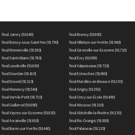
fioul Janvry (91640)
fioul Brunoy (91800)
fioul Boissy-sous-Saint-Yon (91790)
fioul Villebon-sur-Yvette (91940)
fioul Monnerville (91930)
fioul Gironville-sur-Essonne (91720)
fioul Saint-Hilaire (91780)
fioul Évry (91090)
fioul Leudeville (91630)
fioul Valpuiseaux (91720)
fioul Dourdan (91410)
fioul Estouches (91660)
fioul Draveil (91210)
fioul Marolles-en-Beauce (91150)
fioul Mennecy (91540)
fioul Grigny (91350)
fioul Vert-le-Petit (91710)
fioul Oncy-sur-École (91490)
fioul Guillerval (91690)
fioul Wissous (91320)
fioul Vayres-sur-Essonne (91820)
fioul Abbéville-la-Rivière (91150)
fioul Avrainville (91630)
fioul Ris-Orangis (91000)
fioul Bures-sur-Yvette (91440)
fioul Palaiseau (91120)