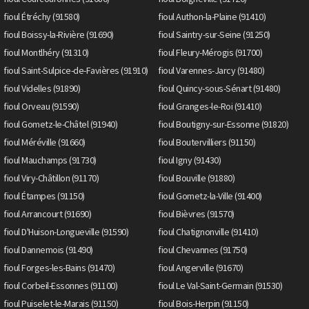
fioul Étréchy (91580)
fioul Authon-la-Plaine (91410)
fioul Boissy-la-Rivière (91690)
fioul Saintry-sur-Seine (91250)
fioul Montlhéry (91310)
fioul Fleury-Mérogis (91700)
fioul Saint-Sulpice-de-Favières (91910)
fioul Varennes-Jarcy (91480)
fioul Videlles (91890)
fioul Quincy-sous-Sénart (91480)
fioul Orveau (91590)
fioul Granges-le-Roi (91410)
fioul Gometz-le-Châtel (91940)
fioul Boutigny-sur-Essonne (91820)
fioul Méréville (91660)
fioul Boutervilliers (91150)
fioul Mauchamps (91730)
fioul Igny (91430)
fioul Viry-Châtillon (91170)
fioul Bouville (91880)
fioul Étampes (91150)
fioul Gometz-la-Ville (91400)
fioul Arrancourt (91690)
fioul Bièvres (91570)
fioul D'Huison-Longueville (91590)
fioul Chatignonville (91410)
fioul Dannemois (91490)
fioul Chevannes (91750)
fioul Forges-les-Bains (91470)
fioul Angerville (91670)
fioul Corbeil-Essonnes (91100)
fioul Le Val-Saint-Germain (91530)
fioul Puiselet-le-Marais (91150)
fioul Bois-Herpin (91150)