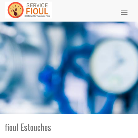
Toggl
naviga
fioul Estouches