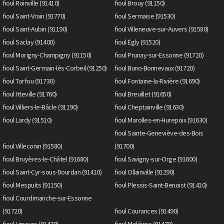
fioul Roinville (91410)
fioul Brouy (91150)
fioul Saint-Vrain (91770)
fioul Sermaise (91530)
fioul Saint-Aubin (91190)
fioul Villeneuve-sur-Auvers (91580)
fioul Saclay (91400)
fioul Égly (91520)
fioul Morigny-Champigny (91150)
fioul Prunay-sur-Essonne (91720)
fioul Saint-Germain-lès-Corbeil (91250)
fioul Buno-Bonnevaux (91720)
fioul Torfou (91730)
fioul Fontaine-la-Rivière (91690)
fioul Itteville (91760)
fioul Breuillet (91650)
fioul Villiers-le-Bâcle (91190)
fioul Cheptainville (91630)
fioul Lardy (91510)
fioul Marolles-en-Hurepoix (91630)
fioul Sainte-Geneviève-des-Bois
fioul Villeconin (91580)
(91700)
fioul Bruyères-le-Châtel (91680)
fioul Savigny-sur-Orge (91600)
fioul Saint-Cyr-sous-Dourdan (91410)
fioul Ollainville (91290)
fioul Mespuits (91150)
fioul Plessis-Saint-Benoist (91410)
fioul Courdimanche-sur-Essonne
(91720)
fioul Courances (91490)