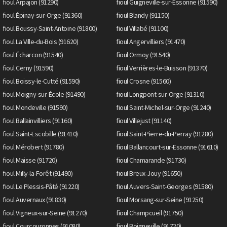
fioul Arpajon (91290)
fioul Guigneville-sur-Essonne (91590)
fioul Épinay-sur-Orge (91360)
fioul Blandy (91150)
fioul Boussy-Saint-Antoine (91800)
fioul Villabé (91100)
fioul La Ville-du-Bois (91620)
fioul Angervilliers (91470)
fioul Écharcon (91540)
fioul Ormoy (91540)
fioul Cerny (91590)
fioul Verrières-le-Buisson (91370)
fioul Boissy-le-Cutté (91590)
fioul Crosne (91560)
fioul Moigny-sur-École (91490)
fioul Longpont-sur-Orge (91310)
fioul Mondeville (91590)
fioul Saint-Michel-sur-Orge (91240)
fioul Ballainvilliers (91160)
fioul Villejust (91140)
fioul Saint-Escobille (91410)
fioul Saint-Pierre-du-Perray (91280)
fioul Mérobert (91780)
fioul Ballancourt-sur-Essonne (91610)
fioul Maisse (91720)
fioul Chamarande (91730)
fioul Milly-la-Forêt (91490)
fioul Breux-Jouy (91650)
fioul Le Plessis-Pâté (91220)
fioul Auvers-Saint-Georges (91580)
fioul Auvernaux (91830)
fioul Morsang-sur-Seine (91250)
fioul Vigneux-sur-Seine (91270)
fioul Champcueil (91750)
fioul Courcouronnes (91080)
fioul Boigneville (91720)