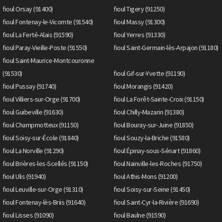
fioul Orsay (91400)
fioul Tigery (91250)
fioul Fontenay-le-Vicomte (91540)
fioul Massy (91300)
fioul La Ferté-Alais (91590)
fioul Yerres (91330)
fioul Paray-Vieille-Poste (91550)
fioul Saint-Germain-lès-Arpajon (91180)
fioul Saint-Maurice-Montcouronne
(91530)
fioul Gif-sur-Yvette (91190)
fioul Pussay (91740)
fioul Morangis (91420)
fioul Villiers-sur-Orge (91700)
fioul La Forêt-Sainte-Croix (91150)
fioul Guibeville (91630)
fioul Chilly-Mazarin (91380)
fioul Champmotteux (91150)
fioul Bouray-sur-Juine (91850)
fioul Soisy-sur-École (91840)
fioul Souzy-la-Briche (91580)
fioul La Norville (91290)
fioul Épinay-sous-Sénart (91860)
fioul Brières-les-Scellés (91150)
fioul Nainville-les-Roches (91750)
fioul Ulis (91940)
fioul Athis-Mons (91200)
fioul Leuville-sur-Orge (91310)
fioul Soisy-sur-Seine (91450)
fioul Fontenay-lès-Briis (91640)
fioul Saint-Cyr-la-Rivière (91690)
fioul Lisses (91090)
fioul Baulne (91590)