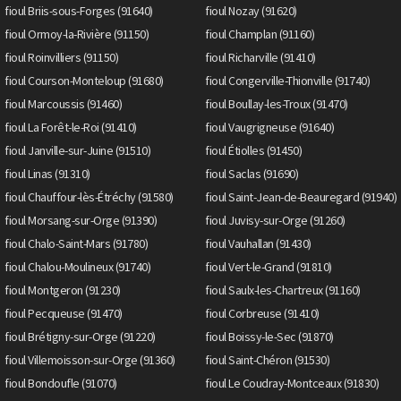
fioul Briis-sous-Forges (91640)
fioul Nozay (91620)
fioul Ormoy-la-Rivière (91150)
fioul Champlan (91160)
fioul Roinvilliers (91150)
fioul Richarville (91410)
fioul Courson-Monteloup (91680)
fioul Congerville-Thionville (91740)
fioul Marcoussis (91460)
fioul Boullay-les-Troux (91470)
fioul La Forêt-le-Roi (91410)
fioul Vaugrigneuse (91640)
fioul Janville-sur-Juine (91510)
fioul Étiolles (91450)
fioul Linas (91310)
fioul Saclas (91690)
fioul Chauffour-lès-Étréchy (91580)
fioul Saint-Jean-de-Beauregard (91940)
fioul Morsang-sur-Orge (91390)
fioul Juvisy-sur-Orge (91260)
fioul Chalo-Saint-Mars (91780)
fioul Vauhallan (91430)
fioul Chalou-Moulineux (91740)
fioul Vert-le-Grand (91810)
fioul Montgeron (91230)
fioul Saulx-les-Chartreux (91160)
fioul Pecqueuse (91470)
fioul Corbreuse (91410)
fioul Brétigny-sur-Orge (91220)
fioul Boissy-le-Sec (91870)
fioul Villemoisson-sur-Orge (91360)
fioul Saint-Chéron (91530)
fioul Bondoufle (91070)
fioul Le Coudray-Montceaux (91830)