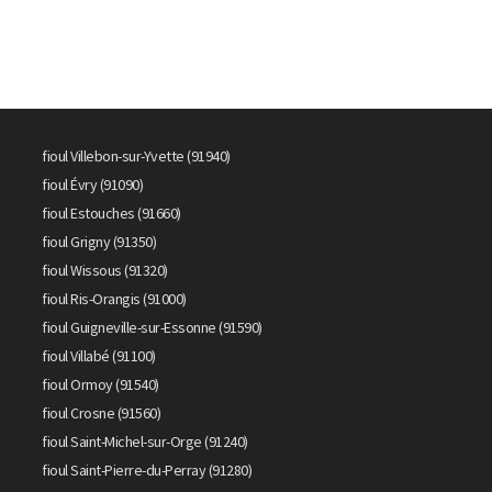
fioul Villebon-sur-Yvette (91940)
fioul Évry (91090)
fioul Estouches (91660)
fioul Grigny (91350)
fioul Wissous (91320)
fioul Ris-Orangis (91000)
fioul Guigneville-sur-Essonne (91590)
fioul Villabé (91100)
fioul Ormoy (91540)
fioul Crosne (91560)
fioul Saint-Michel-sur-Orge (91240)
fioul Saint-Pierre-du-Perray (91280)