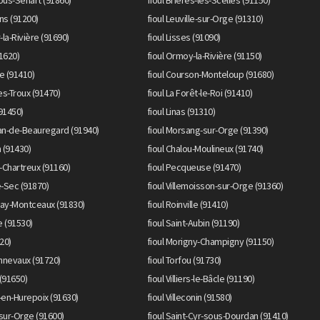
sous-Sénart (91860)
fioul Brières-les-Scellés (91150)
ons (91200)
fioul Leuville-sur-Orge (91310)
r-la-Rivière (91690)
fioul Lisses (91090)
91620)
fioul Ormoy-la-Rivière (91150)
le (91410)
fioul Courson-Monteloup (91680)
les-Troux (91470)
fioul La Forêt-le-Roi (91410)
(91450)
fioul Linas (91310)
ean-de-Beauregard (91940)
fioul Morsang-sur-Orge (91390)
n (91430)
fioul Chalou-Moulineux (91740)
s-Chartreux (91160)
fioul Pecqueuse (91470)
e-Sec (91870)
fioul Villemoisson-sur-Orge (91360)
ray-Montceaux (91830)
fioul Roinville (91410)
e (91530)
fioul Saint-Aubin (91190)
520)
fioul Morigny-Champigny (91150)
nnevaux (91720)
fioul Torfou (91730)
 (91650)
fioul Villiers-le-Bâcle (91190)
s-en-Hurepoix (91630)
fioul Villeconin (91580)
-sur-Orge (91600)
fioul Saint-Cyr-sous-Dourdan (91410)