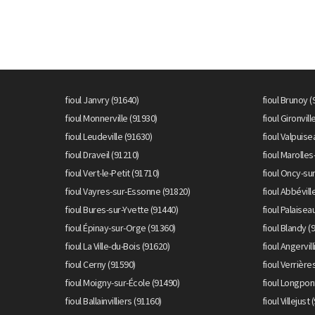
fioul Janvry (91640)
fioul Brunoy (
fioul Monnerville (91930)
fioul Gironvil
fioul Leudeville (91630)
fioul Valpuise
fioul Draveil (91210)
fioul Marolle
fioul Vert-le-Petit (91710)
fioul Oncy-su
fioul Vayres-sur-Essonne (91820)
fioul Abbévill
fioul Bures-sur-Yvette (91440)
fioul Palaisea
fioul Épinay-sur-Orge (91360)
fioul Blandy (
fioul La Ville-du-Bois (91620)
fioul Angervil
fioul Cerny (91590)
fioul Verrière
fioul Moigny-sur-École (91490)
fioul Longpon
fioul Ballainvilliers (91160)
fioul Villejust