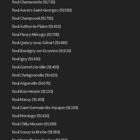
fioul Chamarande (91730)
fioul Auvers-Saint-Georges (91580)
fioul Champcueil (91750)
fioul Authon-la-Plaine (91410)
fioul Fleury-Mérogis (91700)
fioul Quincy-sous-Sénart (91480)
fioul Boutigny-sur-Essonne (91820)
fioul Igny (91430)
fioul Gometz-la-Ville (91400)
fioul Chatignonville (91410)
fioul Angerville (91670)
fioul Bois-Herpin (91150)
fioul Massy (91300)
fioul Saint-Germain-lès-Arpajon (91180)
fioul Morangis (91420)
fioul Chilly-Mazarin (91380)
fioul Souzy-la-Briche (91580)