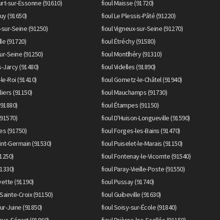
ourt-sur-Essonne (91610)
fioul Maisse (91720)
ouy (91650)
fioul Le Plessis-Pâté (91220)
-sur-Seine (91250)
fioul Vigneux-sur-Seine (91270)
lle (91720)
fioul Étréchy (91580)
sur-Seine (91250)
fioul Montlhéry (91310)
s-Jarcy (91480)
fioul Videlles (91890)
le-Roi (91410)
fioul Gometz-le-Châtel (91940)
lliers (91150)
fioul Mauchamps (91730)
 (91880)
fioul Étampes (91150)
(91570)
fioul D'Huison-Longueville (91590)
es (91750)
fioul Forges-les-Bains (91470)
aint-Germain (91530)
fioul Puiselet-le-Marais (91150)
91250)
fioul Fontenay-le-Vicomte (91540)
91330)
fioul Paray-Vieille-Poste (91550)
Yvette (91190)
fioul Pussay (91740)
-Sainte-Croix (91150)
fioul Guibeville (91630)
ur-Juine (91850)
fioul Soisy-sur-École (91840)