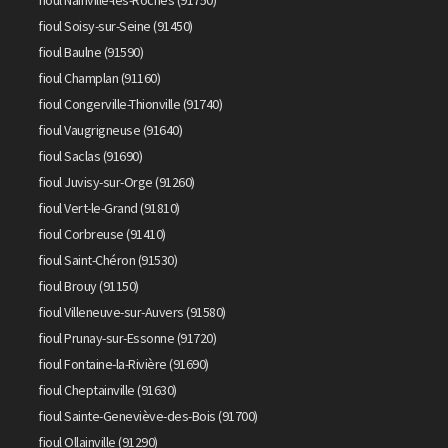
fioul Nainville-les-Roches (91750)
fioul Soisy-sur-Seine (91450)
fioul Baulne (91590)
fioul Champlan (91160)
fioul Congerville-Thionville (91740)
fioul Vaugrigneuse (91640)
fioul Saclas (91690)
fioul Juvisy-sur-Orge (91260)
fioul Vert-le-Grand (91810)
fioul Corbreuse (91410)
fioul Saint-Chéron (91530)
fioul Brouy (91150)
fioul Villeneuve-sur-Auvers (91580)
fioul Prunay-sur-Essonne (91720)
fioul Fontaine-la-Rivière (91690)
fioul Cheptainville (91630)
fioul Sainte-Geneviève-des-Bois (91700)
fioul Ollainville (91290)