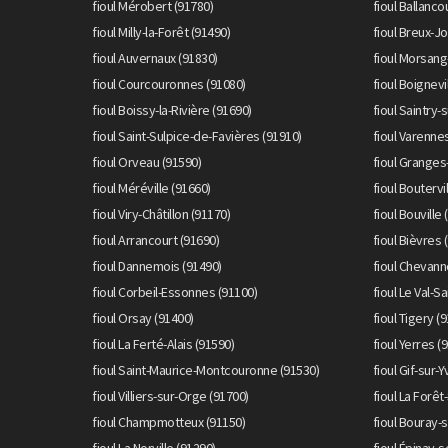
fioul Mérobert (91780)
fioul Ballanc
fioul Milly-la-Forêt (91490)
fioul Breux-J
fioul Auvernaux (91830)
fioul Morsang
fioul Courcouronnes (91080)
fioul Boignevi
fioul Boissy-la-Rivière (91690)
fioul Saintry-
fioul Saint-Sulpice-de-Favières (91910)
fioul Varenne
fioul Orveau (91590)
fioul Granges-
fioul Méréville (91660)
fioul Boutervi
fioul Viry-Châtillon (91170)
fioul Bouville
fioul Arrancourt (91690)
fioul Bièvres 
fioul Dannemois (91490)
fioul Chevann
fioul Corbeil-Essonnes (91100)
fioul Le Val-S
fioul Orsay (91400)
fioul Tigery (
fioul La Ferté-Alais (91590)
fioul Yerres (
fioul Saint-Maurice-Montcouronne (91530)
fioul Gif-sur-
fioul Villiers-sur-Orge (91700)
fioul La Forêt
fioul Champmotteux (91150)
fioul Bouray-s