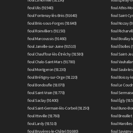
fioul La Norville (91290)
fioul Épinay-
fioul Ulis (91940)
fioul Athis-M
fioul Fontenay-lès-Briis (91640)
fioul Saint-Cy
fioul Briis-sous-Forges (91640)
fioul Nozay (
fioul Roinvilliers (91150)
fioul Richarvil
fioul Marcoussis (91460)
fioul Boullay-
fioul Janville-sur-Juine (91510)
fioul Étiolles 
fioul Chauffour-lès-Étréchy (91580)
fioul Saint-J
fioul Chalo-Saint-Mars (91780)
fioul Vauhalla
fioul Montgeron (91230)
fioul Saulx-le
fioul Brétigny-sur-Orge (91220)
fioul Boissy-l
fioul Bondoufle (91070)
fioul Le Coud
fioul Saint-Vrain (91770)
fioul Sermais
fioul Saclay (91400)
fioul Égly (91
fioul Saint-Germain-lès-Corbeil (91250)
fioul Buno-Bo
fioul Itteville (91760)
fioul Breuillet
fioul Lardy (91510)
fioul Marolle
fioul Bruyères-le-Châtel (91680)
fioul Savigny