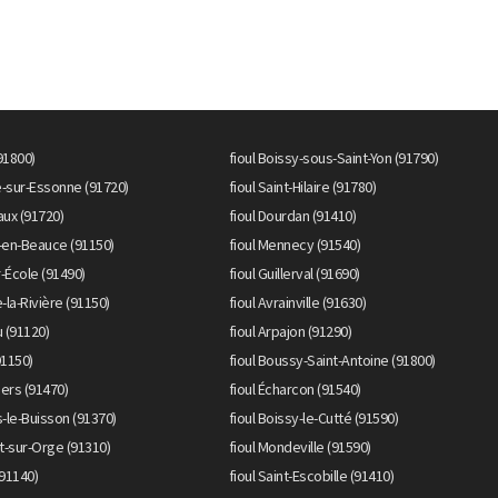
91800)
fioul Boissy-sous-Saint-Yon (91790)
le-sur-Essonne (91720)
fioul Saint-Hilaire (91780)
aux (91720)
fioul Dourdan (91410)
s-en-Beauce (91150)
fioul Mennecy (91540)
r-École (91490)
fioul Guillerval (91690)
e-la-Rivière (91150)
fioul Avrainville (91630)
u (91120)
fioul Arpajon (91290)
91150)
fioul Boussy-Saint-Antoine (91800)
liers (91470)
fioul Écharcon (91540)
s-le-Buisson (91370)
fioul Boissy-le-Cutté (91590)
t-sur-Orge (91310)
fioul Mondeville (91590)
 (91140)
fioul Saint-Escobille (91410)