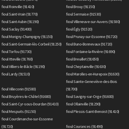
fioul Roinville (91410)
fioul Brouy (91150)
fioul Saint-Vrain (91770)
fioul Sermaise (91530)
fioul Saint-Aubin (91190)
fioul Villeneuve-sur-Auvers (91580)
fioul Saclay (91400)
fioul Égly (91520)
fioul Morigny-Champigny (91150)
fioul Prunay-sur-Essonne (91720)
fioul Saint-Germain-lès-Corbeil (91250)
fioul Buno-Bonnevaux (91720)
fioul Torfou (91730)
fioul Fontaine-la-Rivière (91690)
fioul Itteville (91760)
fioul Breuillet (91650)
fioul Villiers-le-Bâcle (91190)
fioul Cheptainville (91630)
fioul Lardy (91510)
fioul Marolles-en-Hurepoix (91630)
fioul Sainte-Geneviève-des-Bois
fioul Villeconin (91580)
(91700)
fioul Bruyères-le-Châtel (91680)
fioul Savigny-sur-Orge (91600)
fioul Saint-Cyr-sous-Dourdan (91410)
fioul Ollainville (91290)
fioul Mespuits (91150)
fioul Plessis-Saint-Benoist (91410)
fioul Courdimanche-sur-Essonne
(91720)
fioul Courances (91490)