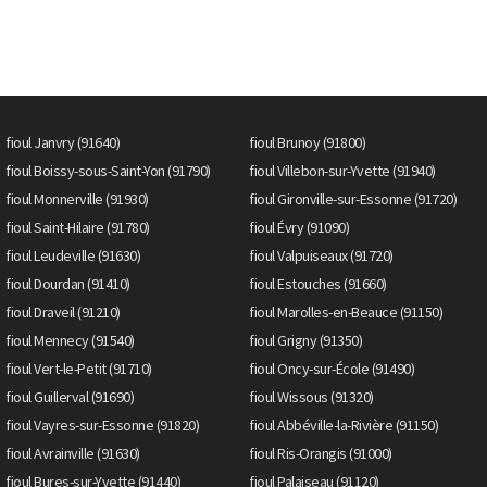
fioul Janvry (91640)
fioul Brunoy (91800)
fioul Boissy-sous-Saint-Yon (91790)
fioul Villebon-sur-Yvette (91940)
fioul Monnerville (91930)
fioul Gironville-sur-Essonne (91720)
fioul Saint-Hilaire (91780)
fioul Évry (91090)
fioul Leudeville (91630)
fioul Valpuiseaux (91720)
fioul Dourdan (91410)
fioul Estouches (91660)
fioul Draveil (91210)
fioul Marolles-en-Beauce (91150)
fioul Mennecy (91540)
fioul Grigny (91350)
fioul Vert-le-Petit (91710)
fioul Oncy-sur-École (91490)
fioul Guillerval (91690)
fioul Wissous (91320)
fioul Vayres-sur-Essonne (91820)
fioul Abbéville-la-Rivière (91150)
fioul Avrainville (91630)
fioul Ris-Orangis (91000)
fioul Bures-sur-Yvette (91440)
fioul Palaiseau (91120)