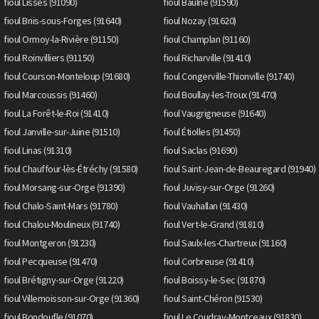
fioul Lisses (91090)
fioul Baulne (91590)
fioul Briis-sous-Forges (91640)
fioul Nozay (91620)
fioul Ormoy-la-Rivière (91150)
fioul Champlan (91160)
fioul Roinvilliers (91150)
fioul Richarville (91410)
fioul Courson-Monteloup (91680)
fioul Congerville-Thionville (91740)
fioul Marcoussis (91460)
fioul Boullay-les-Troux (91470)
fioul La Forêt-le-Roi (91410)
fioul Vaugrigneuse (91640)
fioul Janville-sur-Juine (91510)
fioul Étiolles (91450)
fioul Linas (91310)
fioul Saclas (91690)
fioul Chauffour-lès-Étréchy (91580)
fioul Saint-Jean-de-Beauregard (91940)
fioul Morsang-sur-Orge (91390)
fioul Juvisy-sur-Orge (91260)
fioul Chalo-Saint-Mars (91780)
fioul Vauhallan (91430)
fioul Chalou-Moulineux (91740)
fioul Vert-le-Grand (91810)
fioul Montgeron (91230)
fioul Saulx-les-Chartreux (91160)
fioul Pecqueuse (91470)
fioul Corbreuse (91410)
fioul Brétigny-sur-Orge (91220)
fioul Boissy-le-Sec (91870)
fioul Villemoisson-sur-Orge (91360)
fioul Saint-Chéron (91530)
fioul Bondoufle (91070)
fioul Le Coudray-Montceaux (91830)