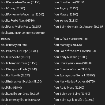
fioul Puiselet-le-Marais (91150)
fioul Bois-Herpin (91150)
fioul Orsay (91400)
fioul Tigery (91250)
fioul Fontenay-le-Vicomte (91540)
fioul Massy (91300)
fioul La Ferté-Alais (91590)
fioul Yerres (91330)
fioul Paray-Vieille-Poste (91550)
fioul Saint-Germain-lès-Arpajon (91180)
fioul Saint-Maurice-Montcouronne
(91530)
fioul Gif-sur-Yvette (91190)
fioul Pussay (91740)
fioul Morangis (91420)
fioul Villiers-sur-Orge (91700)
fioul La Forêt-Sainte-Croix (91150)
fioul Guibeville (91630)
fioul Chilly-Mazarin (91380)
fioul Champmotteux (91150)
fioul Bouray-sur-Juine (91850)
fioul Soisy-sur-École (91840)
fioul Souzy-la-Briche (91580)
fioul La Norville (91290)
fioul Épinay-sous-Sénart (91860)
fioul Brières-les-Scellés (91150)
fioul Nainville-les-Roches (91750)
fioul Ulis (91940)
fioul Athis-Mons (91200)
fioul Leuville-sur-Orge (91310)
fioul Soisy-sur-Seine (91450)
fioul Fontenay-lès-Briis (91640)
fioul Saint-Cyr-la-Rivière (91690)