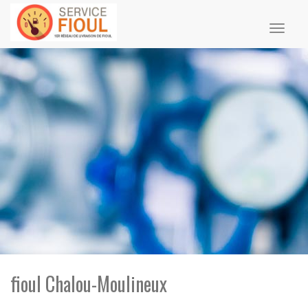
Toggl
naviga
fioul Chalou-Moulineux