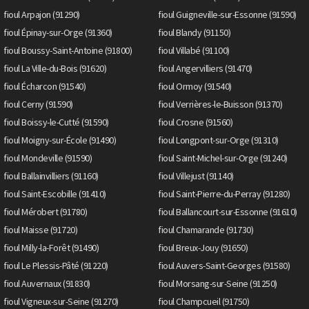
fioul Arpajon (91290)
fioul Guigneville-sur-Essonne (91590)
fioul Épinay-sur-Orge (91360)
fioul Blandy (91150)
fioul Boussy-Saint-Antoine (91800)
fioul Villabé (91100)
fioul La Ville-du-Bois (91620)
fioul Angervilliers (91470)
fioul Écharcon (91540)
fioul Ormoy (91540)
fioul Cerny (91590)
fioul Verrières-le-Buisson (91370)
fioul Boissy-le-Cutté (91590)
fioul Crosne (91560)
fioul Moigny-sur-École (91490)
fioul Longpont-sur-Orge (91310)
fioul Mondeville (91590)
fioul Saint-Michel-sur-Orge (91240)
fioul Ballainvilliers (91160)
fioul Villejust (91140)
fioul Saint-Escobille (91410)
fioul Saint-Pierre-du-Perray (91280)
fioul Mérobert (91780)
fioul Ballancourt-sur-Essonne (91610)
fioul Maisse (91720)
fioul Chamarande (91730)
fioul Milly-la-Forêt (91490)
fioul Breux-Jouy (91650)
fioul Le Plessis-Pâté (91220)
fioul Auvers-Saint-Georges (91580)
fioul Auvernaux (91830)
fioul Morsang-sur-Seine (91250)
fioul Vigneux-sur-Seine (91270)
fioul Champcueil (91750)