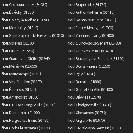
fioul Courcouronnes (91080)
fioul Boigneville (91720)
fioul Étréchy (91580)
fioul Authon-la-Plaine (91410)
fioul Boissy-la-Rivière (91690)
fioul Saintry-sur-Seine (91250)
fioul Montlhéry (91310)
fioul Fleury-Mérogis (91700)
fioul Saint-Sulpice-de-Favières (91910)
fioul Varennes-Jarcy (91480)
fioul Videlles (91890)
fioul Quincy-sous-Sénart (91480)
fioul Orveau (91590)
fioul Granges-le-Roi (91410)
fioul Gometz-le-Châtel (91940)
fioul Boutigny-sur-Essonne (91820)
fioul Méréville (91660)
fioul Boutervilliers (91150)
fioul Mauchamps (91730)
fioul Igny (91430)
fioul Viry-Châtillon (91170)
fioul Bouville (91880)
fioul Étampes (91150)
fioul Gometz-la-Ville (91400)
fioul Arrancourt (91690)
fioul Bièvres (91570)
fioul D'Huison-Longueville (91590)
fioul Chatignonville (91410)
fioul Dannemois (91490)
fioul Chevannes (91750)
fioul Forges-les-Bains (91470)
fioul Angerville (91670)
fioul Corbeil-Essonnes (91100)
fioul Le Val-Saint-Germain (91530)