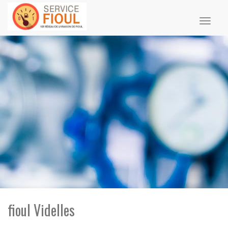
Toggl
naviga
fioul Videlles