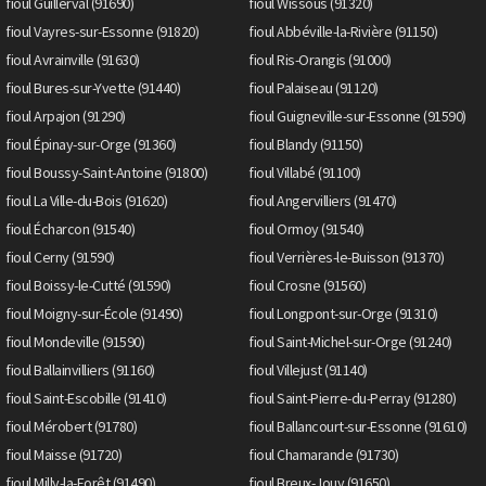
fioul Guillerval (91690)
fioul Wissous (91320)
fioul Vayres-sur-Essonne (91820)
fioul Abbéville-la-Rivière (91150)
fioul Avrainville (91630)
fioul Ris-Orangis (91000)
fioul Bures-sur-Yvette (91440)
fioul Palaiseau (91120)
fioul Arpajon (91290)
fioul Guigneville-sur-Essonne (91590)
fioul Épinay-sur-Orge (91360)
fioul Blandy (91150)
fioul Boussy-Saint-Antoine (91800)
fioul Villabé (91100)
fioul La Ville-du-Bois (91620)
fioul Angervilliers (91470)
fioul Écharcon (91540)
fioul Ormoy (91540)
fioul Cerny (91590)
fioul Verrières-le-Buisson (91370)
fioul Boissy-le-Cutté (91590)
fioul Crosne (91560)
fioul Moigny-sur-École (91490)
fioul Longpont-sur-Orge (91310)
fioul Mondeville (91590)
fioul Saint-Michel-sur-Orge (91240)
fioul Ballainvilliers (91160)
fioul Villejust (91140)
fioul Saint-Escobille (91410)
fioul Saint-Pierre-du-Perray (91280)
fioul Mérobert (91780)
fioul Ballancourt-sur-Essonne (91610)
fioul Maisse (91720)
fioul Chamarande (91730)
fioul Milly-la-Forêt (91490)
fioul Breux-Jouy (91650)