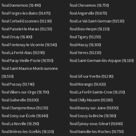
fioul Dannemois (91490)
fioul Chevannes (91750)
fioul Forges-les-Bains (91470)
fioul Angerville (91670)
fioul Corbeil-Essonnes (91100)
fioul Le Val-Saint-Germain (91530)
fioul Puiselet-le-Marais (91150)
fioul Bois-Herpin (91150)
fioul Orsay (91400)
fioul Tigery (91250)
fioul Fontenay-le-Vicomte (91540)
fioul Massy (91300)
fioul La Ferté-Alais (91590)
fioul Yerres (91330)
fioul Paray-Vieille-Poste (91550)
fioul Saint-Germain-lès-Arpajon (91180)
fioul Saint-Maurice-Montcouronne
(91530)
fioul Gif-sur-Yvette (91190)
fioul Pussay (91740)
fioul Morangis (91420)
fioul Villiers-sur-Orge (91700)
fioul La Forêt-Sainte-Croix (91150)
fioul Guibeville (91630)
fioul Chilly-Mazarin (91380)
fioul Champmotteux (91150)
fioul Bouray-sur-Juine (91850)
fioul Soisy-sur-École (91840)
fioul Souzy-la-Briche (91580)
fioul La Norville (91290)
fioul Épinay-sous-Sénart (91860)
fioul Brières-les-Scellés (91150)
fioul Nainville-les-Roches (91750)