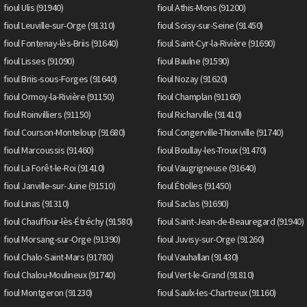
fioul Ulis (91940)
fioul Athis-Mons (91200)
fioul Leuville-sur-Orge (91310)
fioul Soisy-sur-Seine (91450)
fioul Fontenay-lès-Briis (91640)
fioul Saint-Cyr-la-Rivière (91690)
fioul Lisses (91090)
fioul Baulne (91590)
fioul Briis-sous-Forges (91640)
fioul Nozay (91620)
fioul Ormoy-la-Rivière (91150)
fioul Champlan (91160)
fioul Roinvilliers (91150)
fioul Richarville (91410)
fioul Courson-Monteloup (91680)
fioul Congerville-Thionville (91740)
fioul Marcoussis (91460)
fioul Boullay-les-Troux (91470)
fioul La Forêt-le-Roi (91410)
fioul Vaugrigneuse (91640)
fioul Janville-sur-Juine (91510)
fioul Étiolles (91450)
fioul Linas (91310)
fioul Saclas (91690)
fioul Chauffour-lès-Étréchy (91580)
fioul Saint-Jean-de-Beauregard (91940)
fioul Morsang-sur-Orge (91390)
fioul Juvisy-sur-Orge (91260)
fioul Chalo-Saint-Mars (91780)
fioul Vauhallan (91430)
fioul Chalou-Moulineux (91740)
fioul Vert-le-Grand (91810)
fioul Montgeron (91230)
fioul Saulx-les-Chartreux (91160)