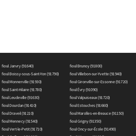
fioul Janvry (91640)
fioul Brunoy (91800)
fioul Boissy-sous-Saint-Yon (91790)
fioul Villebon-sur-Yvette (91940)
fioul Monnerville (91930)
fioul Gironville-sur-Essonne (91720)
fioul Saint-Hilaire (91780)
fioul Évry (91090)
fioul Leudeville (91630)
fioul Valpuiseaux (91720)
fioul Dourdan (91410)
fioul Estouches (91660)
fioul Draveil (91210)
fioul Marolles-en-Beauce (91150)
fioul Mennecy (91540)
fioul Grigny (91350)
fioul Vert-le-Petit (91710)
fioul Oncy-sur-École (91490)