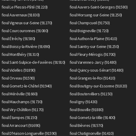
fioul Le Plessis-Pâté (91220)
fioul Auvers-Saint-Georges (91580)
fioul Auvernaux (91830)
fioul Morsang-sur-Seine (91250)
fioul Vigneux-sur-Seine (91270)
fioul Champcueil (91750)
fioul Courcouronnes (91080)
fioul Boigneville (91720)
fioul Étréchy (91580)
fioul Authon-la-Plaine (91410)
fioul Boissy-la-Rivière (91690)
fioul Saintry-sur-Seine (91250)
fioul Montlhéry (91310)
fioul Fleury-Mérogis (91700)
fioul Saint-Sulpice-de-Favières (91910)
fioul Varennes-Jarcy (91480)
fioul Videlles (91890)
fioul Quincy-sous-Sénart (91480)
fioul Orveau (91590)
fioul Granges-le-Roi (91410)
fioul Gometz-le-Châtel (91940)
fioul Boutigny-sur-Essonne (91820)
fioul Méréville (91660)
fioul Boutervilliers (91150)
fioul Mauchamps (91730)
fioul Igny (91430)
fioul Viry-Châtillon (91170)
fioul Bouville (91880)
fioul Étampes (91150)
fioul Gometz-la-Ville (91400)
fioul Arrancourt (91690)
fioul Bièvres (91570)
fioul D'Huison-Longueville (91590)
fioul Chatignonville (91410)