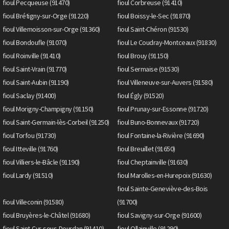
fioul Pecqueuse (91470)
fioul Corbreuse (91410)
fioul Brétigny-sur-Orge (91220)
fioul Boissy-le-Sec (91870)
fioul Villemoisson-sur-Orge (91360)
fioul Saint-Chéron (91530)
fioul Bondoufle (91070)
fioul Le Coudray-Montceaux (91830)
fioul Roinville (91410)
fioul Brouy (91150)
fioul Saint-Vrain (91770)
fioul Sermaise (91530)
fioul Saint-Aubin (91190)
fioul Villeneuve-sur-Auvers (91580)
fioul Saclay (91400)
fioul Égly (91520)
fioul Morigny-Champigny (91150)
fioul Prunay-sur-Essonne (91720)
fioul Saint-Germain-lès-Corbeil (91250)
fioul Buno-Bonnevaux (91720)
fioul Torfou (91730)
fioul Fontaine-la-Rivière (91690)
fioul Itteville (91760)
fioul Breuillet (91650)
fioul Villiers-le-Bâcle (91190)
fioul Cheptainville (91630)
fioul Lardy (91510)
fioul Marolles-en-Hurepoix (91630)
fioul Sainte-Geneviève-des-Bois
fioul Villeconin (91580)
(91700)
fioul Bruyères-le-Châtel (91680)
fioul Savigny-sur-Orge (91600)
fioul Saint-Cyr-sous-Dourdan (91410)
fioul Ollainville (91290)